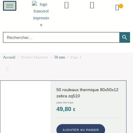
SEARCH B
Search
for:
Accueil
>
Produit Diamètre
>
50 mm
>
Page 3
50 rouleaux thermique 80x50x12
zebra zq510
papier thermique
49,80
€
AJOUTER AU PANIER