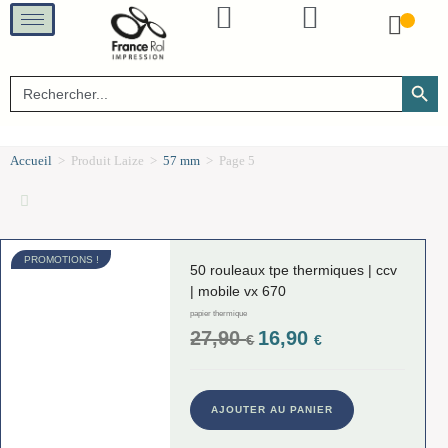
SEARCH B
Search
for:
Accueil
>
Produit Laize
>
57 mm
>
Page 5
PROMOTIONS !
50 rouleaux tpe thermiques | ccv
| mobile vx 670
papier thermique
27,90
16,90
€
€
AJOUTER AU PANIER