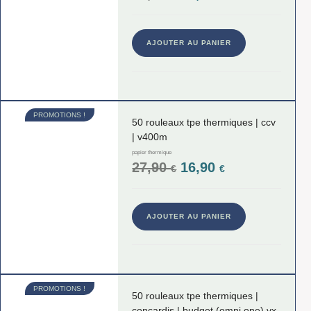
AJOUTER AU PANIER
PROMOTIONS !
50 rouleaux tpe thermiques | ccv
| v400m
papier thermique
27,90
16,90
€
€
AJOUTER AU PANIER
PROMOTIONS !
50 rouleaux tpe thermiques |
concardis | budget (omni one) vx