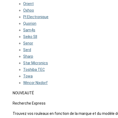
Orient
Oxhoo
PI Electronique
Quorion
Sam4s
Seiko SII
Senor
Serd
Sharp
Star Micronics
Toshiba TEC
Towa
Wincor Nixdorf
NOUVEAUTÉ
Recherche Express
Trouvez vos rouleaux en fonction de la marque et du modèle d