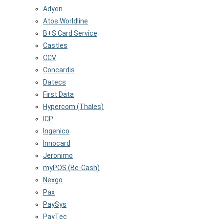
Adyen
Atos Worldline
B+S Card Service
Castles
CCV
Concardis
Datecs
First Data
Hypercom (Thales)
ICP
Ingenico
Innocard
Jeronimo
myPOS (Be-Cash)
Nexgo
Pax
PaySys
PayTec