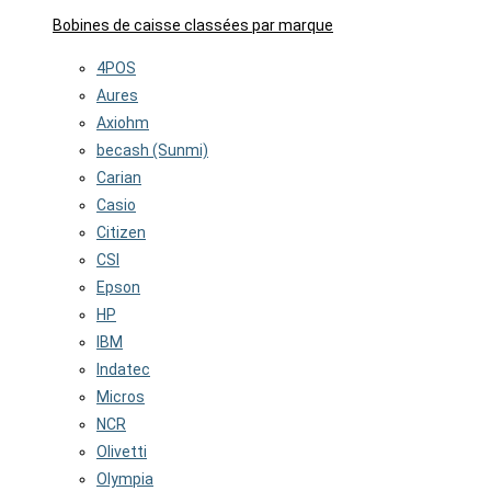
Bobines de caisse classées par marque
4POS
Aures
Axiohm
becash (Sunmi)
Carian
Casio
Citizen
CSI
Epson
HP
IBM
Indatec
Micros
NCR
Olivetti
Olympia