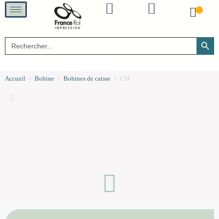
SEARCH B
Search
for:
Accueil
>
Bobine
>
Bobines de caisse
>
CSI