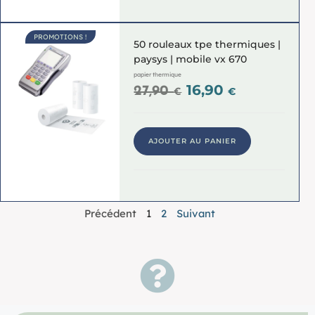
PROMOTIONS !
50 rouleaux tpe thermiques |
paysys | mobile vx 670
papier thermique
16,90
27,90
€
€
AJOUTER AU PANIER
Précédent
1
2
Suivant