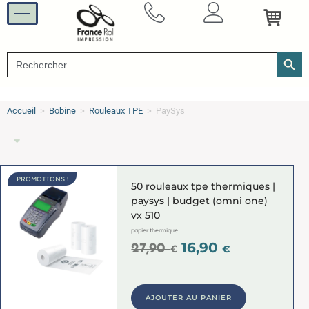
SEARCH B
Search
for:
Accueil
>
Bobine
>
Rouleaux TPE
>
PaySys
PROMOTIONS !
50 rouleaux tpe thermiques |
paysys | budget (omni one)
vx 510
papier thermique
16,90
27,90
€
€
AJOUTER AU PANIER