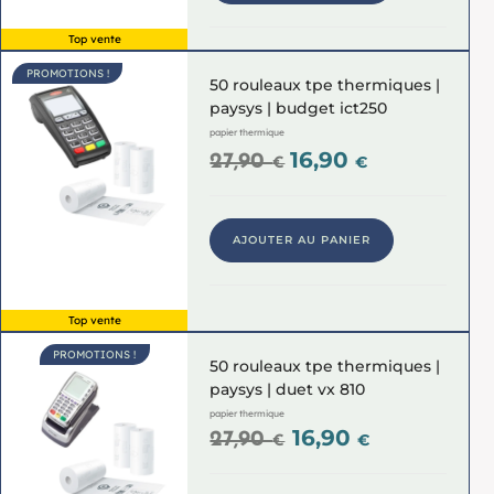
Top vente
PROMOTIONS !
50 rouleaux tpe thermiques |
paysys | budget ict250
papier thermique
16,90
27,90
€
€
AJOUTER AU PANIER
Top vente
PROMOTIONS !
50 rouleaux tpe thermiques |
paysys | duet vx 810
papier thermique
16,90
27,90
€
€