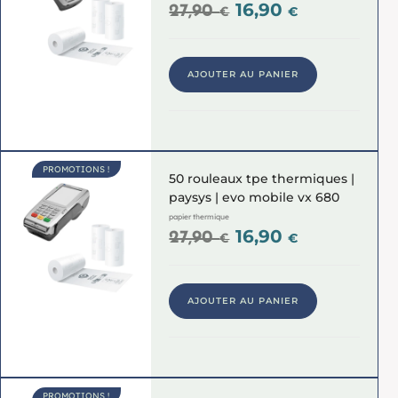
16,90
27,90
€
€
AJOUTER AU PANIER
PROMOTIONS !
50 rouleaux tpe thermiques |
paysys | evo mobile vx 680
papier thermique
16,90
27,90
€
€
AJOUTER AU PANIER
PROMOTIONS !