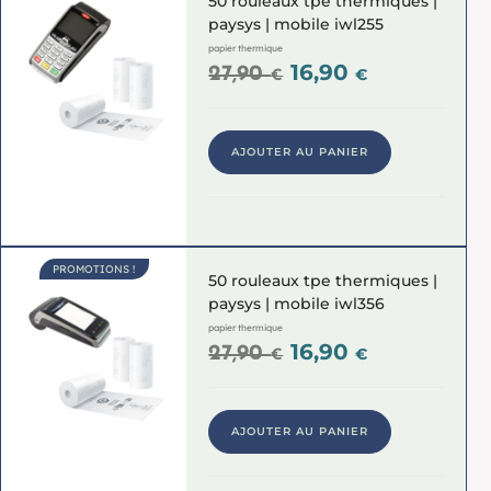
50 rouleaux tpe thermiques |
paysys | mobile iwl255
papier thermique
16,90
27,90
€
€
AJOUTER AU PANIER
PROMOTIONS !
50 rouleaux tpe thermiques |
paysys | mobile iwl356
papier thermique
16,90
27,90
€
€
AJOUTER AU PANIER