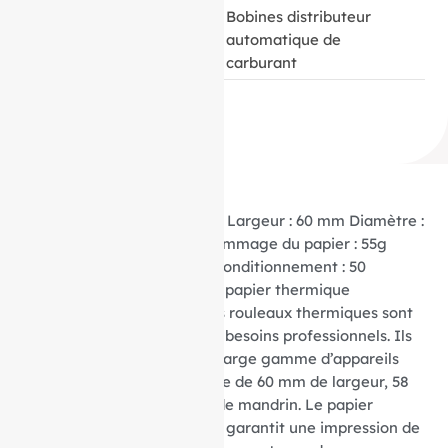
CATÉGORIE
Bobines distributeur
automatique de
carburant
Caractéristiques techniques Largeur : 60 mm Diamètre :
58 mm Mandrin : 12 mm Grammage du papier : 55g
Type de papier : BPA FREE Conditionnement : 50
rouleaux par boite Matière : papier thermique
Utilisation et avantages Ces rouleaux thermiques sont
conçus pour répondre à vos besoins professionnels. Ils
sont compatibles avec une large gamme d’appareils
utilisant du papier thermique de 60 mm de largeur, 58
mm de diamètre et 12 mm de mandrin. Le papier
thermique BPA FREE de 55g garantit une impression de