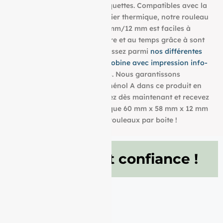
tous vos tickets, reçus, et étiquettes. Compatibles avec la
plupart des imprimantes papier thermique, notre rouleau
aux dimensions : 60 mm/58 mm/12 mm est faciles à
utiliser et résistent à la lumière et au temps grâce à sont
grammage de 55g/m². Choisissez parmi
nos différentes
dimensions pour trouver la bobine avec impression info-
tri
qui convient à vos besoins. Nous garantissons
également l’absence de bisphénol A dans ce produit en
papier BPA FREE. Commandez dès maintenant et recevez
votre Rouleau papier thermique 60 mm x 58 mm x 12 mm
de 55g/m² conditionné à 50 rouleaux par boite !
Ils nous font confiance !