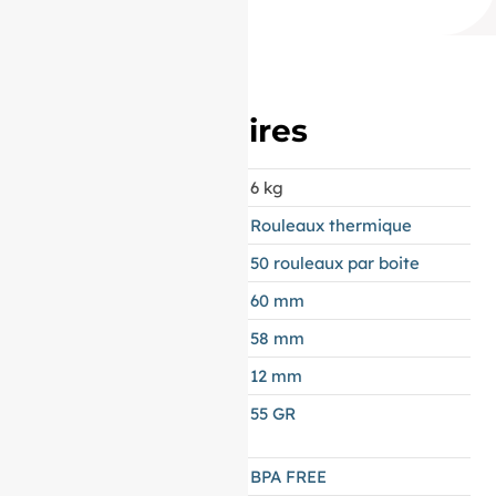
)
Informations
complémentaires
POIDS
6 kg
APPELLATION
Rouleaux thermique
CONDITIONNEMENT
50 rouleaux par boite
LAIZE
60 mm
DIAMÈTRE
58 mm
MANDRIN
12 mm
GRAMMAGE DU
55 GR
PAPIER
TYPES DE PAPIER
BPA FREE