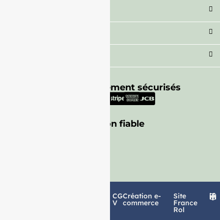
Catégorie
Secteur
Besoin d'aide ?
Moyens de paiement sécurisés
Livraison fiable
Politique de
Mentions
CG
Création e-
Site
confidentialité
légales
V
commerce
France
Rol