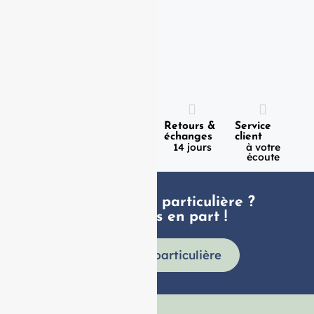
Expédition
Paiement
Retours &
Service
100%
en 1h
échanges
client
sécurisé
Lundi -
14 jours
à votre
Vendredi
écoute
Une demande particulière ?
faites nous en part !
Demande particulière