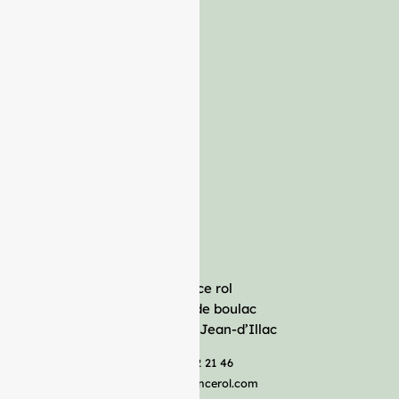
France rol
Avenue de boulac
33127 Saint-Jean-d’Illac
05 57 92 21 46
serviceclient@francerol.com