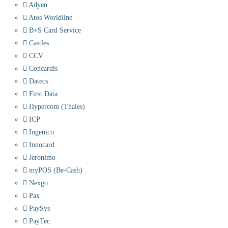
Adyen
Atos Worldline
B+S Card Service
Castles
CCV
Concardis
Datecs
First Data
Hypercom (Thales)
ICP
Ingenico
Innocard
Jeronimo
myPOS (Be-Cash)
Nexgo
Pax
PaySys
PayTec