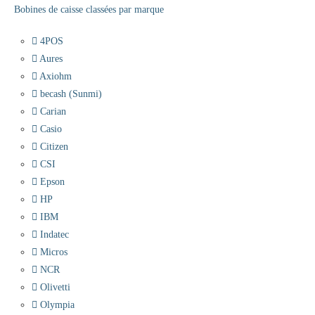
Bobines de caisse classées par marque
4POS
Aures
Axiohm
becash (Sunmi)
Carian
Casio
Citizen
CSI
Epson
HP
IBM
Indatec
Micros
NCR
Olivetti
Olympia