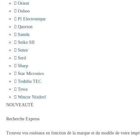
Orient
Oxhoo
PI Electronique
Quorion
Sam4s
Seiko SII
Senor
Serd
Sharp
Star Micronics
Toshiba TEC
Towa
Wincor Nixdorf
NOUVEAUTÉ
Recherche Express
Trouvez vos rouleaux en fonction de la marque et du modèle de votre impr