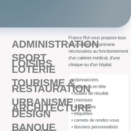
France Rol vous propose tous
ADMINISTRATION
les produits d’imprimerie
nécessaires au fonctionnement
SPORT
d’un cabinet médical, d’une
LOISIRS
clinique ou d’un hôpital.
LOTERIE
TOURISME &
ordonnanciers
RESTAURATION
• papiers à en-tête
• feuilles de résultat
URBANISME
• chemises
ARCHITECTURE
• enveloppes
DESIGN
• étiquettes
• carnets de rendez-vous
BANQUE
• dossiers personnalisés