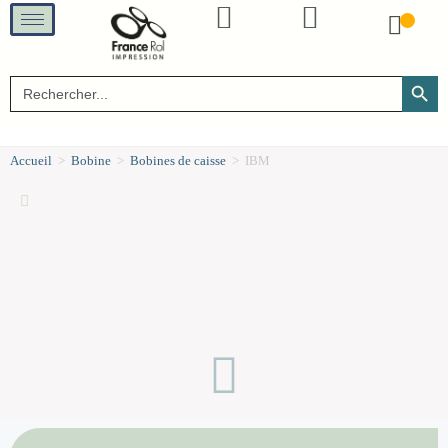
SEARCH B
Search
for:
Accueil
>
Bobine
>
Bobines de caisse
>
IBM