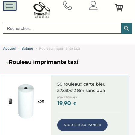
SEARCH B
Search
for:
Accueil
>
Bobine
>
Rouleau imprimante taxi
Rouleau imprimante taxi
50 rouleaux carte bleu
57x30x12 8m sans bpa
papier thermique
19,90
€
AJOUTER AU PANIER