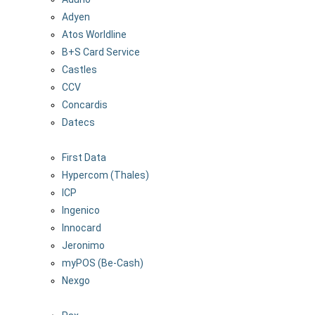
Adyen
Atos Worldline
B+S Card Service
Castles
CCV
Concardis
Datecs
First Data
Hypercom (Thales)
ICP
Ingenico
Innocard
Jeronimo
myPOS (Be-Cash)
Nexgo