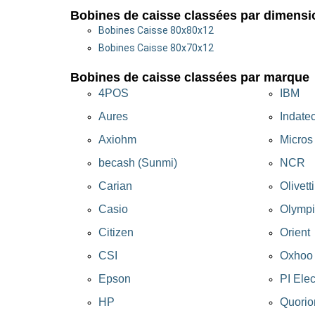
Bobines de caisse classées par dimensi
Bobines Caisse 80x80x12
Bobines Caisse 80x70x12
Bobines de caisse classées par marque
4POS
IBM
Aures
Indate
Axiohm
Micros
becash (Sunmi)
NCR
Carian
Olivetti
Casio
Olymp
Citizen
Orient
CSI
Oxhoo
Epson
PI Ele
HP
Quorio