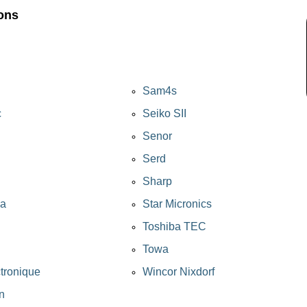
ons
Sam4s
c
Seiko SII
Senor
Serd
Sharp
ia
Star Micronics
Toshiba TEC
Towa
ctronique
Wincor Nixdorf
n