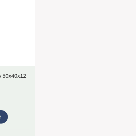
s 50x40x12
R