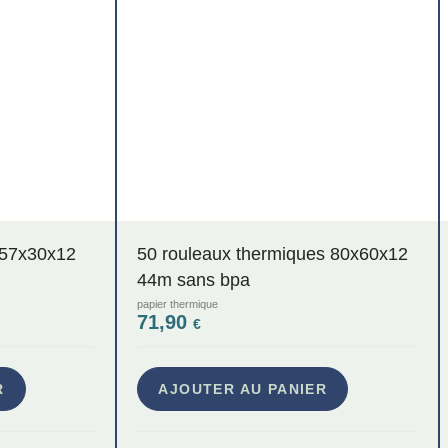
u 57x30x12
50 rouleaux thermiques 80x60x12
44m sans bpa
papier thermique
71,90
€
R
AJOUTER AU PANIER