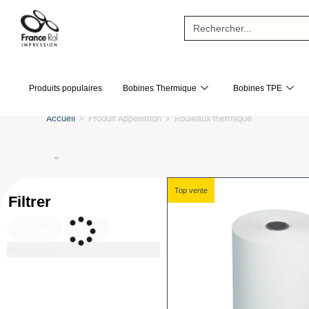
Search
for:
Produits populaires
Bobines Thermique
Bobines TPE
Accueil
>
Produit Appellation
>
Rouleaux thermique
Top vente
Filtrer
Appliquer
Effacer
Recherche...