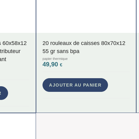
s 60x58x12
20 rouleaux de caisses 80x70x12
tributeur
55 gr sans bpa
ant
papier thermique
49,90
€
AJOUTER AU PANIER
R