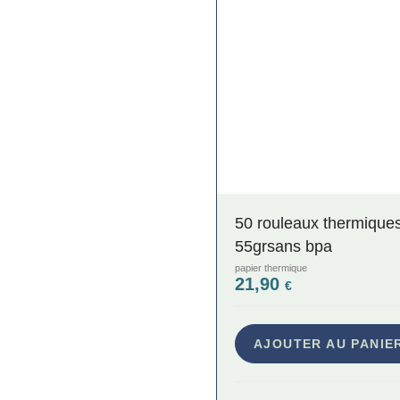
50 rouleaux thermique
55grsans bpa
papier thermique
21,90
€
AJOUTER AU PANIE