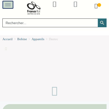
SEARCH B
Search
for:
Accueil
>
Bobine
>
Appareils
>
Dantec