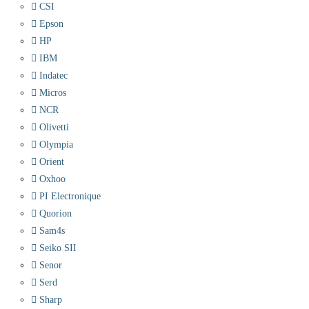
CSI
Epson
HP
IBM
Indatec
Micros
NCR
Olivetti
Olympia
Orient
Oxhoo
PI Electronique
Quorion
Sam4s
Seiko SII
Senor
Serd
Sharp