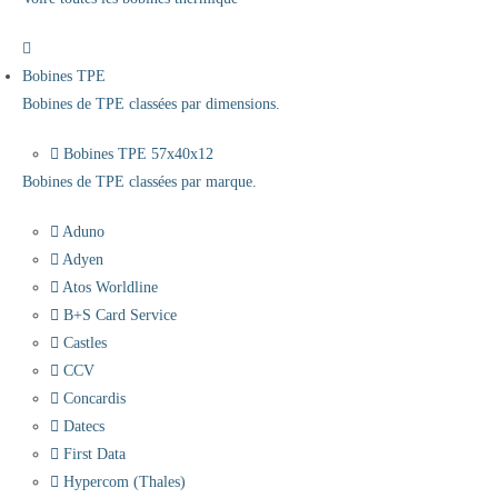
Bobines TPE
Bobines de TPE classées par dimensions.
Bobines TPE 57x40x12
Bobines de TPE classées par marque.
Aduno
Adyen
Atos Worldline
B+S Card Service
Castles
CCV
Concardis
Datecs
First Data
Hypercom (Thales)