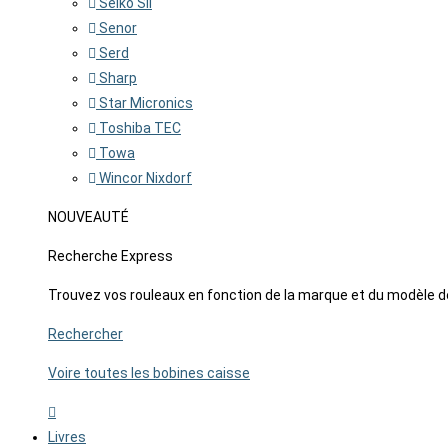
Seiko SII
Senor
Serd
Sharp
Star Micronics
Toshiba TEC
Towa
Wincor Nixdorf
NOUVEAUTÉ
Recherche Express
Trouvez vos rouleaux en fonction de la marque et du modèle d
Rechercher
Voire toutes les bobines caisse
Livres