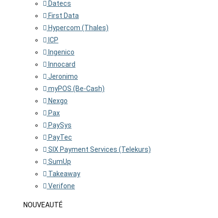
Datecs
First Data
Hypercom (Thales)
ICP
Ingenico
Innocard
Jeronimo
myPOS (Be-Cash)
Nexgo
Pax
PaySys
PayTec
SIX Payment Services (Telekurs)
SumUp
Takeaway
Verifone
NOUVEAUTÉ