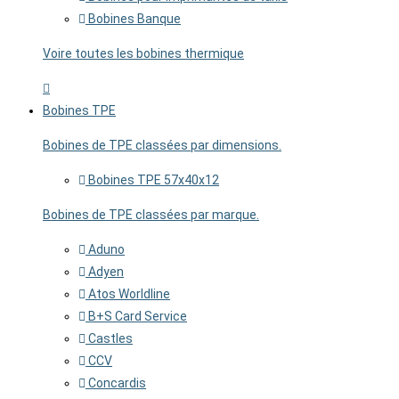
Bobines Banque
Voire toutes les bobines thermique
Bobines TPE
Bobines de TPE classées par dimensions.
Bobines TPE 57x40x12
Bobines de TPE classées par marque.
Aduno
Adyen
Atos Worldline
B+S Card Service
Castles
CCV
Concardis