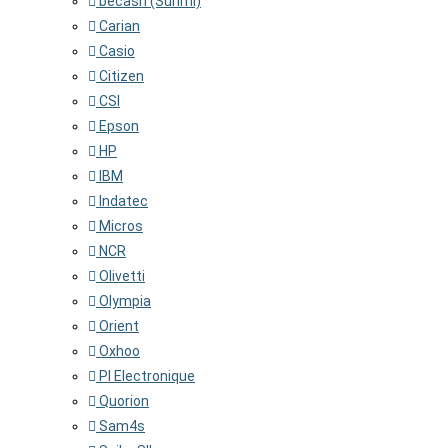
becash (Sunmi)
Carian
Casio
Citizen
CSI
Epson
HP
IBM
Indatec
Micros
NCR
Olivetti
Olympia
Orient
Oxhoo
PI Electronique
Quorion
Sam4s