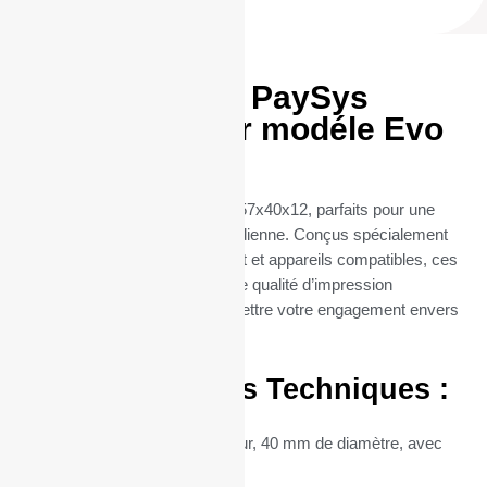
Rouleaux TPE PaySys
57x40x12 pour modéle Evo
POS VX 820
Découvrez nos rouleaux TPE 57x40x12, parfaits pour une
utilisation professionnelle quotidienne. Conçus spécialement
pour les terminaux de paiement et appareils compatibles, ces
rouleaux thermiques offrent une qualité d’impression
exceptionnelle, sans compromettre votre engagement envers
l’environnement.
Caractéristiques Techniques :
Dimensions :
57 mm de largeur, 40 mm de diamètre, avec
un mandrin central de 12 mm.