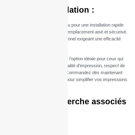
Facilité d’Installation :
Le mandrin de 12 mm est conçu pour une installation rapide
et sans tracas, permettant un remplacement aisé et sécurisé.
Parfait pour un usage professionnel exigeant une efficacité
maximale.
Nos rouleaux TPE PaySyssont l’option idéale pour ceux qui
cherchent à combiner haute qualité d’impression, respect de
l’environnement et économie. Commandez dès maintenant
vos bobines Evo POS VX 820pour simplifier vos impressions
quotidiennes.
Termes de recherche associés
:
57/40/12
57 / 40 / 12