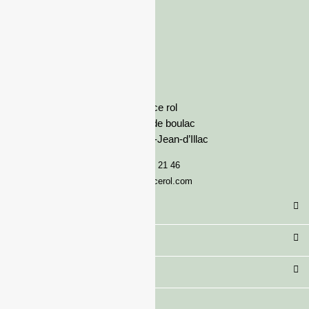
France rol
Avenue de boulac
33127 Saint-Jean-d’Illac
05 57 92 21 46
serviceclient@francerol.com
Catégorie
Secteur
Besoin d'aide ?