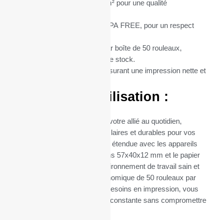
Grammage du Papier :
55 g/m² pour une qualité
d’impression supérieure.
Type de Papier :
Thermique BPA FREE, pour un respect
total de l’environnement.
Conditionnement :
Vendus par boîte de 50 rouleaux,
optimisant ainsi votre gestion de stock.
Matière :
Papier thermique, assurant une impression nette et
durable.
Avantages d’Utilisation :
Ces rouleaux thermiques sont votre allié au quotidien,
garantissant des impressions claires et durables pour vos
transactions. Leur compatibilité étendue avec les appareils
utilisant du papier de dimensions 57x40x12 mm et le papier
sans BPA contribuent à un environnement de travail sain et
sûr. Leur conditionnement économique de 50 rouleaux par
boîte facilite la gestion de vos besoins en impression, vous
assurant ainsi une disponibilité constante sans compromettre
la qualité.