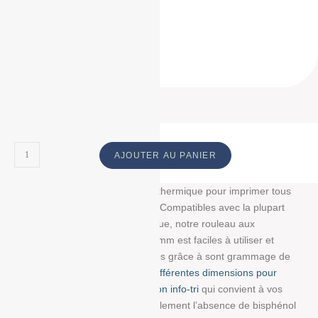
57*40*12
57 * 40 * 12
57 40 12
ID Produit :
18852_2158
AJOUTER AU PANIER
Découvrez notre bobine papier thermique pour imprimer tous
vos tickets, reçus, et étiquettes. Compatibles avec la plupart
des imprimantes papier thermique, notre rouleau aux
dimensions : 57 mm/40 mm/12 mm est faciles à utiliser et
résistent à la lumière et au temps grâce à sont grammage de
55g/m². Choisissez parmi
nos différentes dimensions pour
trouver la bobine avec impression info-tri
qui convient à vos
besoins. Nous garantissons également l’absence de bisphénol