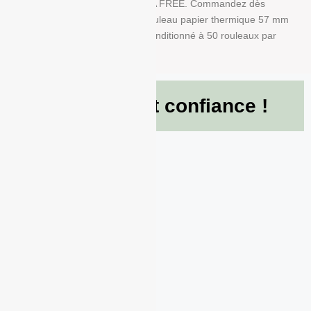
A dans ce produit en papier BPA FREE. Commandez dès
maintenant et recevez votre Rouleau papier thermique 57 mm
x 40 mm x 12 mm de 55g/m² conditionné à 50 rouleaux par
boite !
Ils nous font confiance !