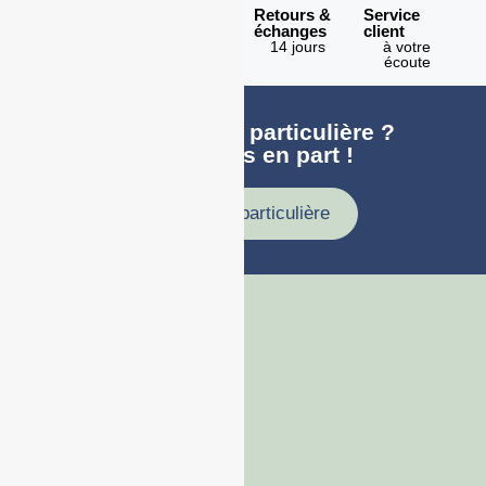
Expédition
Paiement
Retours &
Service
en 1h
100%
échanges
client
sécurisé
Lundi -
14 jours
à votre
Vendredi
écoute
Une demande particulière ?
faites nous en part !
Demande particulière