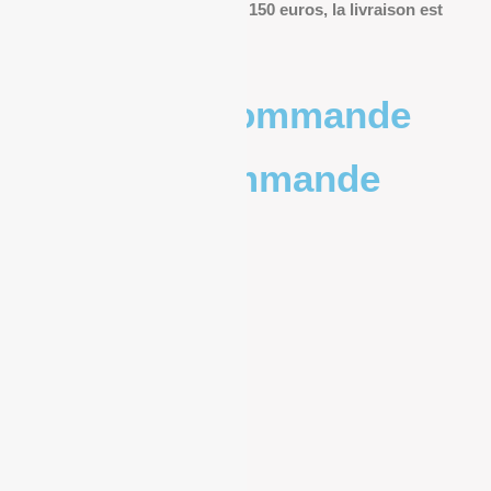
Pour les commandes de plus de 150 euros, la livraison est
offerte.
Poids de la commande
Prix de la commande
0 – 1kg
9.83€
1kg – 2kg
10.20€