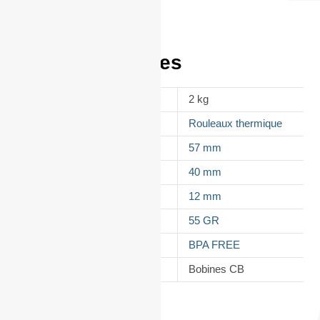
Informations
complémentaires
POIDS
2 kg
APPELLATION
Rouleaux thermique
LAIZE
57 mm
DIAMÈTRE
40 mm
MANDRIN
12 mm
GRAMMAGE DU PAPIER
55 GR
TYPES DE PAPIER
BPA FREE
CATÉGORIE
Bobines CB