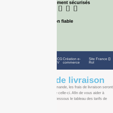
Moyens de paiement sécurisés
Livraison fiable
Politique de
Mentions
CG
Création e-
Site France
confidentialité
légales
V
commerce
Rol
Informations de livraison
Au moment de finaliser votre commande, les frais de livraison seront
déterminés en fonction du poids de celle-ci. Afin de vous aider à
anticiper, vous pourrez trouver ci-dessous le tableau des tarifs de
livraison.