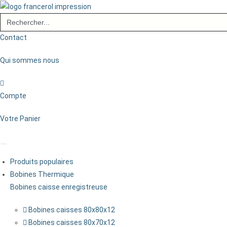
Skip
Search
to
for:
content
Contact
Qui sommes nous
Compte
Votre Panier
Produits populaires
Bobines Thermique
Bobines caisse enregistreuse
Bobines caisses 80x80x12
Bobines caisses 80x70x12