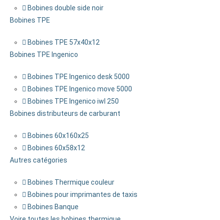
Bobines double side noir
Bobines TPE
Bobines TPE 57x40x12
Bobines TPE Ingenico
Bobines TPE Ingenico desk 5000
Bobines TPE Ingenico move 5000
Bobines TPE Ingenico iwl 250
Bobines distributeurs de carburant
Bobines 60x160x25
Bobines 60x58x12
Autres catégories
Bobines Thermique couleur
Bobines pour imprimantes de taxis
Bobines Banque
Voire toutes les bobines thermique