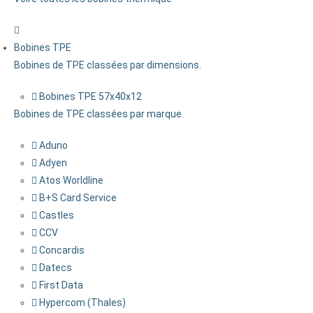
Bobines TPE
Bobines de TPE classées par dimensions.
Bobines TPE 57x40x12
Bobines de TPE classées par marque.
Aduno
Adyen
Atos Worldline
B+S Card Service
Castles
CCV
Concardis
Datecs
First Data
Hypercom (Thales)