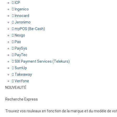
ICP
Ingenico
Innocard
Jeronimo
myPOS (Be-Cash)
Nexgo
Pax
PaySys
PayTec
SIX Payment Services (Telekurs)
SumUp
Takeaway
Verifone
NOUVEAUTÉ
Recherche Express
Trouvez vos rouleaux en fonction de la marque et du modèle de vot