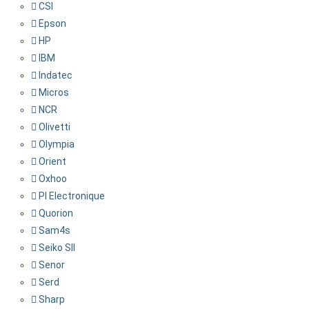
CSI
Epson
HP
IBM
Indatec
Micros
NCR
Olivetti
Olympia
Orient
Oxhoo
PI Electronique
Quorion
Sam4s
Seiko SII
Senor
Serd
Sharp