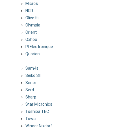
Micros
NCR
Olivetti
Olympia
Orient
Oxhoo
PI Electronique
Quorion
Sam4s
Seiko SII
Senor
Serd
Sharp
Star Micronics
Toshiba TEC
Towa
Wincor Nixdorf