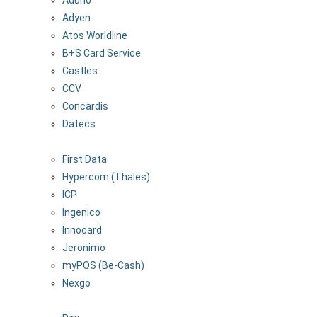
Adyen
Atos Worldline
B+S Card Service
Castles
CCV
Concardis
Datecs
First Data
Hypercom (Thales)
ICP
Ingenico
Innocard
Jeronimo
myPOS (Be-Cash)
Nexgo