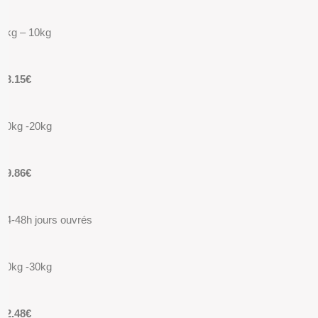
5kg – 10kg
13.15€
10kg -20kg
19.86€
24-48h jours ouvrés
20kg -30kg
22.48€