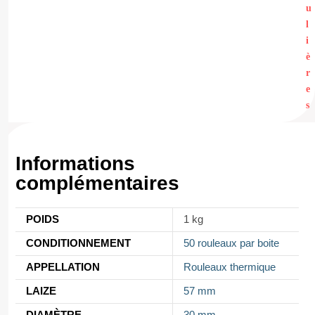
u
l
i
è
r
e
s
Informations
complémentaires
POIDS
1 kg
CONDITIONNEMENT
50 rouleaux par boite
APPELLATION
Rouleaux thermique
LAIZE
57 mm
DIAMÈTRE
30 mm