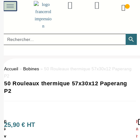
SEARCH B
Search
for:
Accueil
»
Bobines
»
50 Rouleaux thermique 57x30x12 Paperang
P2
50 Rouleaux thermique 57x30x12 Paperang
P2
L
E
P
Q
(
25,90
€
HT
i
n
A
u
1
v
r
I
a
=