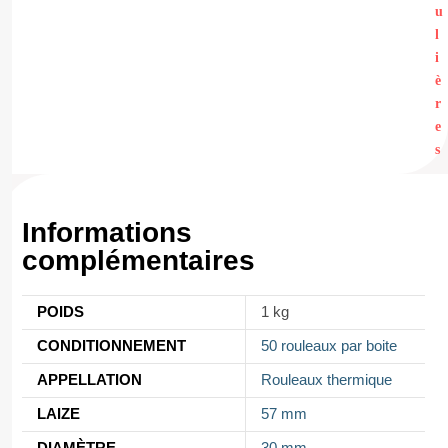
u
l
i
è
r
e
s
Informations
complémentaires
POIDS
1 kg
CONDITIONNEMENT
50 rouleaux par boite
APPELLATION
Rouleaux thermique
LAIZE
57 mm
DIAMÈTRE
30 mm