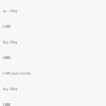
5kg – 10kg
13.15€
10kg -20kg
19.86€
24-48h jours ouvrés
20kg -30kg
22.48€