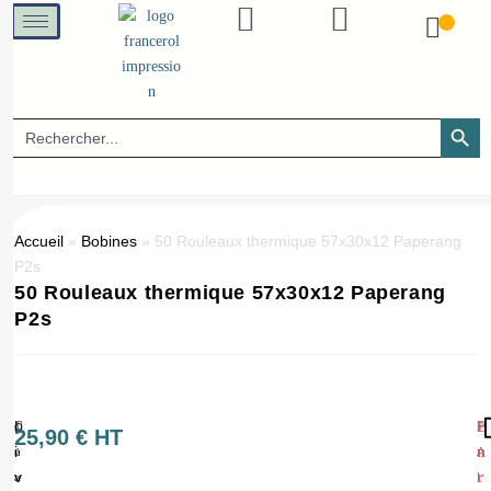
SEARCH B
Search
for:
Accueil
»
Bobines
»
50 Rouleaux thermique 57x30x12 Paperang
P2s
50 Rouleaux thermique 57x30x12 Paperang
P2s
L
E
P
Q
(
25,90
€
HT
i
n
A
u
1
v
r
I
a
=