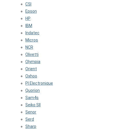
CSI
Epson
HP
IBM
Indatec
Micros
NCR
Olivetti
Olympia
Orient
Oxhoo
PI Electronique
Quorion
Sam4s
Seiko SII
Senor
Serd
Sharp