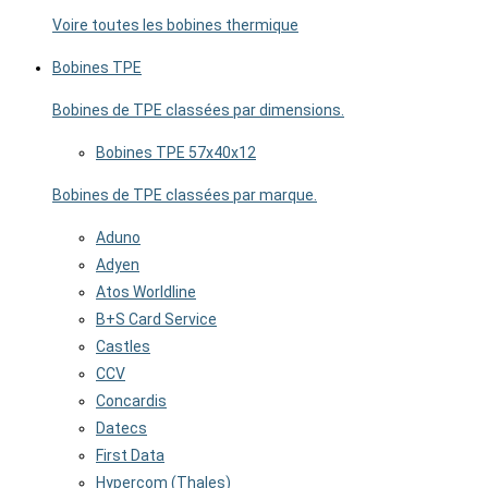
Voire toutes les bobines thermique
Bobines TPE
Bobines de TPE classées par dimensions.
Bobines TPE 57x40x12
Bobines de TPE classées par marque.
Aduno
Adyen
Atos Worldline
B+S Card Service
Castles
CCV
Concardis
Datecs
First Data
Hypercom (Thales)