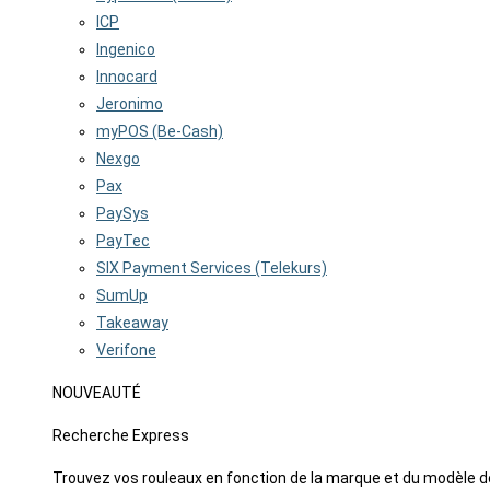
ICP
Ingenico
Innocard
Jeronimo
myPOS (Be-Cash)
Nexgo
Pax
PaySys
PayTec
SIX Payment Services (Telekurs)
SumUp
Takeaway
Verifone
NOUVEAUTÉ
Recherche Express
Trouvez vos rouleaux en fonction de la marque et du modèle d