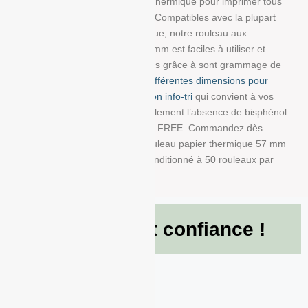
Découvrez notre bobine papier thermique pour imprimer tous
vos tickets, reçus, et étiquettes. Compatibles avec la plupart
des imprimantes papier thermique, notre rouleau aux
dimensions : 57 mm/60 mm/12 mm est faciles à utiliser et
résistent à la lumière et au temps grâce à sont grammage de
48g/m². Choisissez parmi
nos différentes dimensions pour
trouver la bobine avec impression info-tri
qui convient à vos
besoins. Nous garantissons également l’absence de bisphénol
A dans ce produit en papier BPA FREE. Commandez dès
maintenant et recevez votre Rouleau papier thermique 57 mm
x 60 mm x 12 mm de 48g/m² conditionné à 50 rouleaux par
boite !
Ils nous font confiance !