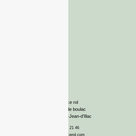
France rol
Avenue de boulac
33127 Saint-Jean-d’Illac
05 57 92 21 46
serviceclient@francerol.com