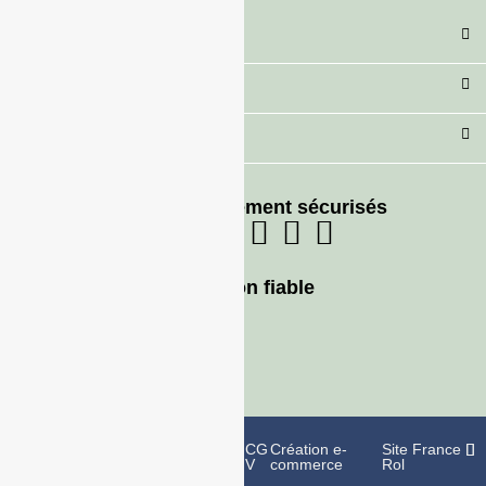
Catégorie
Secteur
Besoin d'aide ?
Moyens de paiement sécurisés
Livraison fiable
Politique de
Mentions
CG
Création e-
Site France
confidentialité
légales
V
commerce
Rol