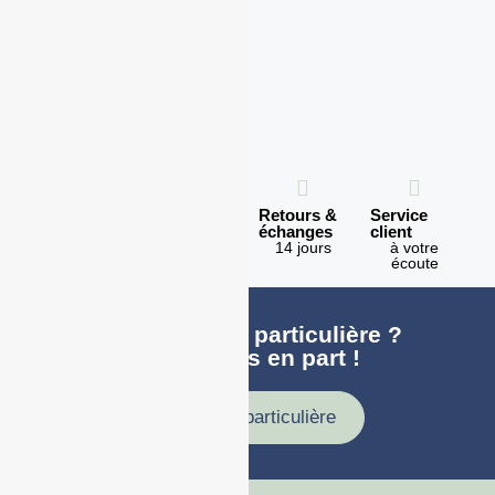
Expédition
Paiement
Retours &
Service
en 1h
100%
échanges
client
sécurisé
Lundi -
14 jours
à votre
Vendredi
écoute
Une demande particulière ?
faites nous en part !
Demande particulière