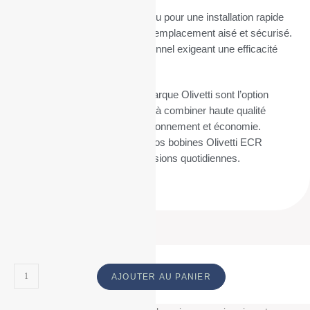
Le mandrin de 12 mm est conçu pour une installation rapide
et sans tracas, permettant un remplacement aisé et sécurisé.
Parfait pour un usage professionnel exigeant une efficacité
maximale.
Nos rouleaux caisse pour la marque Olivetti sont l’option
idéale pour ceux qui cherchent à combiner haute qualité
d’impression, respect de l’environnement et économie.
Commandez dès maintenant vos bobines Olivetti ECR
6800pour simplifier vos impressions quotidiennes.
ID Produit :
8858_9203
AJOUTER AU PANIER