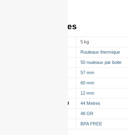
Informations
complémentaires
POIDS
5 kg
APPELLATION
Rouleaux thermique
CONDITIONNEMENT
50 rouleaux par boite
LAIZE
57 mm
DIAMÈTRE
60 mm
MANDRIN
12 mm
LONGUEUR DU ROULEAU
44 Metres
GRAMMAGE DU PAPIER
48 GR
TYPES DE PAPIER
BPA FREE