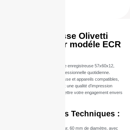
Rouleaux Caisse Olivetti
57x60x12 pour modéle ECR
6800
Découvrez nos rouleaux caisse enregistreuse 57x60x12,
parfaits pour une utilisation professionnelle quotidienne.
Conçus spécialement pour caisse et appareils compatibles,
ces Rouleaux thermique offrent une qualité d’impression
exceptionnelle, sans compromettre votre engagement envers
l’environnement.
Caractéristiques Techniques :
Dimensions :
57 mm de largeur, 60 mm de diamètre, avec