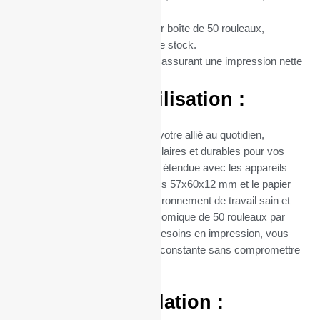
un mandrin central de ;P2; mm.
Conditionnement :
Vendus par boîte de 50 rouleaux,
optimisant ainsi votre gestion de stock.
Matière :
Rouleaux thermique, assurant une impression nette
et durable.
Avantages d’Utilisation :
Ces rouleaux thermiques sont votre allié au quotidien,
garantissant des impressions claires et durables pour vos
transactions. Leur compatibilité étendue avec les appareils
utilisant du papier de dimensions 57x60x12 mm et le papier
sans BPA contribuent à un environnement de travail sain et
sûr. Leur conditionnement économique de 50 rouleaux par
boîte facilite la gestion de vos besoins en impression, vous
assurant ainsi une disponibilité constante sans compromettre
la qualité.
Facilité d’Installation :