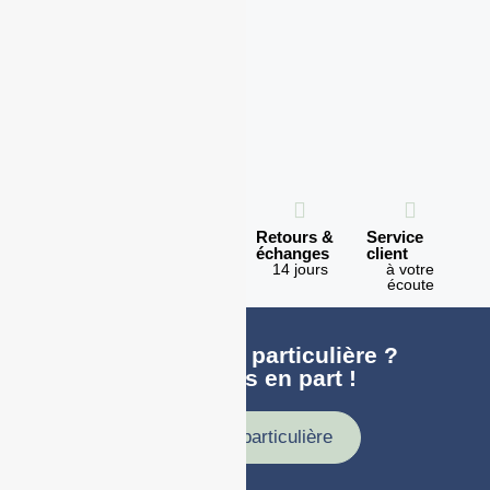
Expédition
Paiement
Retours &
Service
en 1h
100%
échanges
client
sécurisé
Lundi -
14 jours
à votre
Vendredi
écoute
Une demande particulière ?
faites nous en part !
Demande particulière