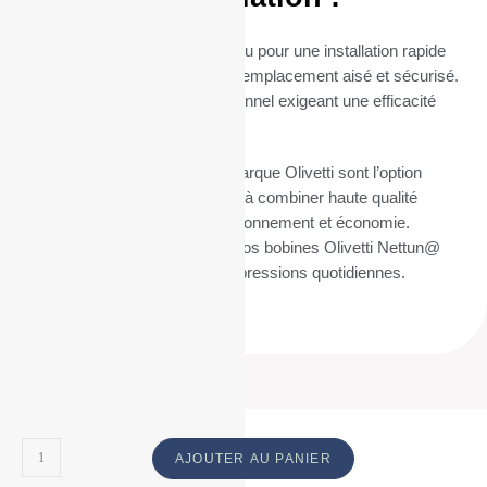
Le mandrin de 12 mm est conçu pour une installation rapide
et sans tracas, permettant un remplacement aisé et sécurisé.
Parfait pour un usage professionnel exigeant une efficacité
maximale.
Nos rouleaux caisse pour la marque Olivetti sont l’option
idéale pour ceux qui cherchent à combiner haute qualité
d’impression, respect de l’environnement et économie.
Commandez dès maintenant vos bobines Olivetti Nettun@
3000 Int’lpour simplifier vos impressions quotidiennes.
ID Produit :
8858_9210
AJOUTER AU PANIER