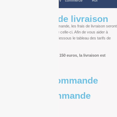
confidentialité
légales
V
commerce
Rol
Informations de livraison
Au moment de finaliser votre commande, les frais de livraison seront
déterminés en fonction du poids de celle-ci. Afin de vous aider à
anticiper, vous pourrez trouver ci-dessous le tableau des tarifs de
livraison.
Pour les commandes de plus de 150 euros, la livraison est
offerte.
Poids de la commande
Prix de la commande
0 – 1kg