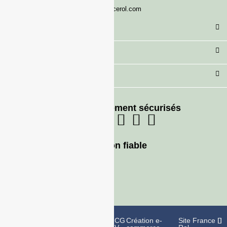
serviceclient@francerol.com
Catégorie
Secteur
Besoin d'aide ?
Moyens de paiement sécurisés
Livraison fiable
Politique de
Mentions
CG
Création e-
Site France