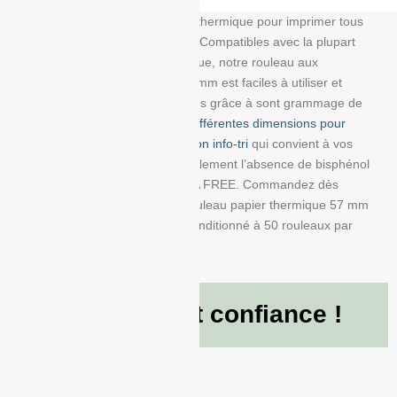
Découvrez notre bobine papier thermique pour imprimer tous
vos tickets, reçus, et étiquettes. Compatibles avec la plupart
des imprimantes papier thermique, notre rouleau aux
dimensions : 57 mm/60 mm/12 mm est faciles à utiliser et
résistent à la lumière et au temps grâce à sont grammage de
48g/m². Choisissez parmi
nos différentes dimensions pour
trouver la bobine avec impression info-tri
qui convient à vos
besoins. Nous garantissons également l’absence de bisphénol
A dans ce produit en papier BPA FREE. Commandez dès
maintenant et recevez votre Rouleau papier thermique 57 mm
x 60 mm x 12 mm de 48g/m² conditionné à 50 rouleaux par
boite !
Ils nous font confiance !