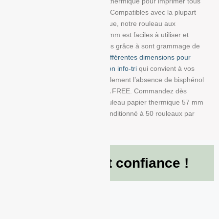
Découvrez notre bobine papier thermique pour imprimer tous
vos tickets, reçus, et étiquettes. Compatibles avec la plupart
des imprimantes papier thermique, notre rouleau aux
dimensions : 57 mm/60 mm/12 mm est faciles à utiliser et
résistent à la lumière et au temps grâce à sont grammage de
48g/m². Choisissez parmi
nos différentes dimensions pour
trouver la bobine avec impression info-tri
qui convient à vos
besoins. Nous garantissons également l’absence de bisphénol
A dans ce produit en papier BPA FREE. Commandez dès
maintenant et recevez votre Rouleau papier thermique 57 mm
x 60 mm x 12 mm de 48g/m² conditionné à 50 rouleaux par
boite !
Ils nous font confiance !