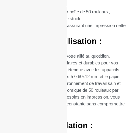
un mandrin central de ;P2; mm.
Conditionnement :
Vendus par boîte de 50 rouleaux,
optimisant ainsi votre gestion de stock.
Matière :
Rouleaux thermique, assurant une impression nette
et durable.
Avantages d’Utilisation :
Ces rouleaux thermiques sont votre allié au quotidien,
garantissant des impressions claires et durables pour vos
transactions. Leur compatibilité étendue avec les appareils
utilisant du papier de dimensions 57x60x12 mm et le papier
sans BPA contribuent à un environnement de travail sain et
sûr. Leur conditionnement économique de 50 rouleaux par
boîte facilite la gestion de vos besoins en impression, vous
assurant ainsi une disponibilité constante sans compromettre
la qualité.
Facilité d’Installation :