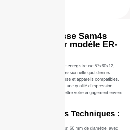
Rouleaux Caisse Sam4s
57x60x12 pour modéle ER-
390
Découvrez nos rouleaux caisse enregistreuse 57x60x12,
parfaits pour une utilisation professionnelle quotidienne.
Conçus spécialement pour caisse et appareils compatibles,
ces Rouleaux thermique offrent une qualité d’impression
exceptionnelle, sans compromettre votre engagement envers
l’environnement.
Caractéristiques Techniques :
Dimensions :
57 mm de largeur, 60 mm de diamètre, avec