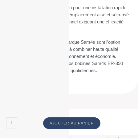
Le mandrin de 12 mm est conçu pour une installation rapide
et sans tracas, permettant un remplacement aisé et sécurisé.
Parfait pour un usage professionnel exigeant une efficacité
maximale.
Nos rouleaux caisse pour la marque Sam4s sont l’option
idéale pour ceux qui cherchent à combiner haute qualité
d’impression, respect de l’environnement et économie.
Commandez dès maintenant vos bobines Sam4s ER-390
pour simplifier vos impressions quotidiennes.
ID Produit :
8858_9225
AJOUTER AU PANIER