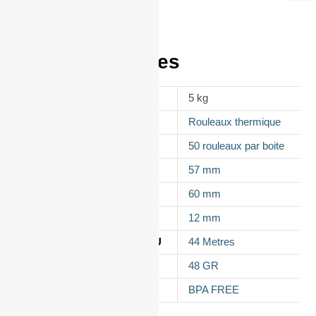
Informations
complémentaires
POIDS
5 kg
APPELLATION
Rouleaux thermique
CONDITIONNEMENT
50 rouleaux par boite
LAIZE
57 mm
DIAMÈTRE
60 mm
MANDRIN
12 mm
LONGUEUR DU ROULEAU
44 Metres
GRAMMAGE DU PAPIER
48 GR
TYPES DE PAPIER
BPA FREE