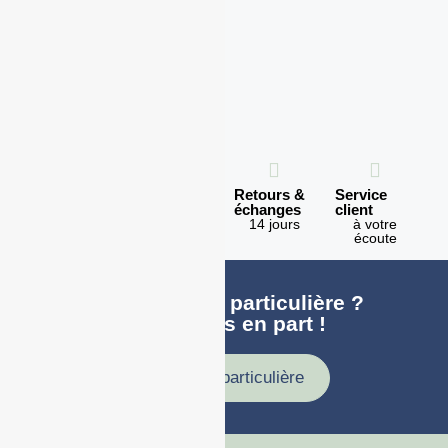
Expédition
Paiement
Retours &
Service
en 1h
100%
échanges
client
sécurisé
Lundi -
14 jours
à votre
Vendredi
écoute
Une demande particulière ?
faites nous en part !
Demande particulière