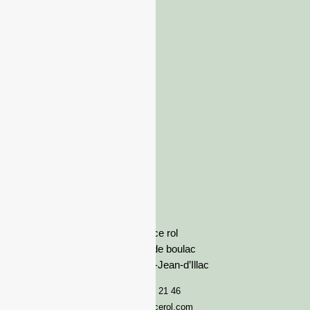
France rol
Avenue de boulac
33127 Saint-Jean-d’Illac
05 57 92 21 46
serviceclient@francerol.com