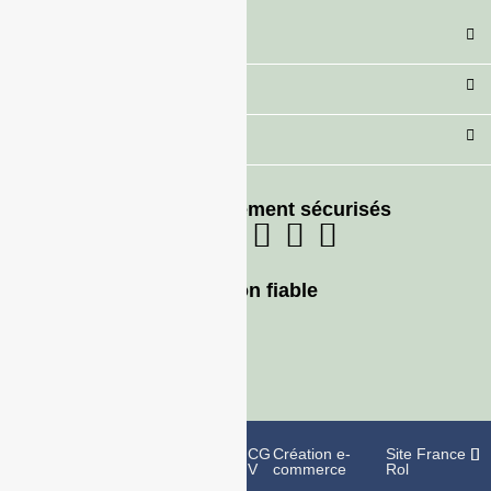
Catégorie
Secteur
Besoin d'aide ?
Moyens de paiement sécurisés
Livraison fiable
Politique de
Mentions
CG
Création e-
Site France
confidentialité
légales
V
commerce
Rol