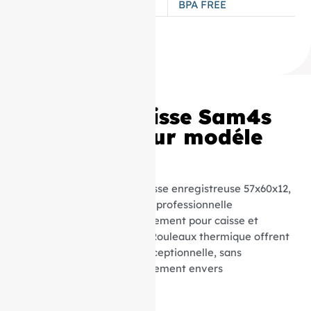
TYPES DE PAPIER
BPA FREE
Rouleaux Caisse Sam4s
57x60x12 pour modéle
ER-5215
Découvrez nos rouleaux caisse enregistreuse 57x60x12,
parfaits pour une utilisation professionnelle
quotidienne. Conçus spécialement pour caisse et
appareils compatibles, ces Rouleaux thermique offrent
une qualité d’impression exceptionnelle, sans
compromettre votre engagement envers
l’environnement.