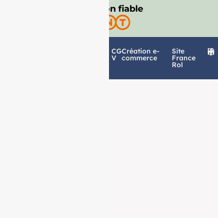
Livraison fiable
Politique de
Mentions
CG
Création e-
Site
confidentialité
légales
V
commerce
France
Rol