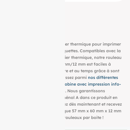
Découvrez notre bobine papier thermique pour imprimer
tous vos tickets, reçus, et étiquettes. Compatibles avec la
plupart des imprimantes papier thermique, notre rouleau
aux dimensions : 57 mm/60 mm/12 mm est faciles à
utiliser et résistent à la lumière et au temps grâce à sont
grammage de 48g/m². Choisissez parmi
nos différentes
dimensions pour trouver la bobine avec impression info-
tri
qui convient à vos besoins. Nous garantissons
également l’absence de bisphénol A dans ce produit en
papier BPA FREE. Commandez dès maintenant et recevez
votre Rouleau papier thermique 57 mm x 60 mm x 12 mm
de 48g/m² conditionné à 50 rouleaux par boite !