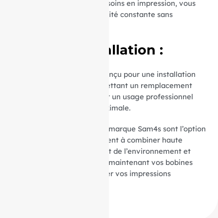
facilite la gestion de vos besoins en impression, vous
assurant ainsi une disponibilité constante sans
compromettre la qualité.
Facilité d’Installation :
Le mandrin de 12 mm est conçu pour une installation
rapide et sans tracas, permettant un remplacement
aisé et sécurisé. Parfait pour un usage professionnel
exigeant une efficacité maximale.
Nos rouleaux caisse pour la marque Sam4s sont l’option
idéale pour ceux qui cherchent à combiner haute
qualité d’impression, respect de l’environnement et
économie. Commandez dès maintenant vos bobines
Sam4s ER-5215pour simplifier vos impressions
quotidiennes.
ID Produit :
8858_9228