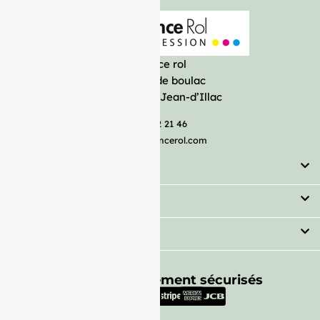
France rol
Avenue de boulac
33127 Saint-Jean-d’Illac
05 57 92 21 46
serviceclient@francerol.com
Catégorie
Secteur
Besoin d'aide ?
Moyens de paiement sécurisés