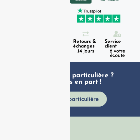
Expédition
Paiement
Retours &
Service
100%
en 1h
échanges
client
sécurisé
Lundi -
14 jours
à votre
Vendredi
écoute
Une demande particulière ?
faites nous en part !
Demande particulière