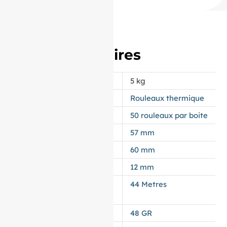
Informations
complémentaires
POIDS
5 kg
APPELLATION
Rouleaux thermique
CONDITIONNEMENT
50 rouleaux par boite
LAIZE
57 mm
DIAMÈTRE
60 mm
MANDRIN
12 mm
LONGUEUR DU
44 Metres
ROULEAU
GRAMMAGE DU PAPIER
48 GR