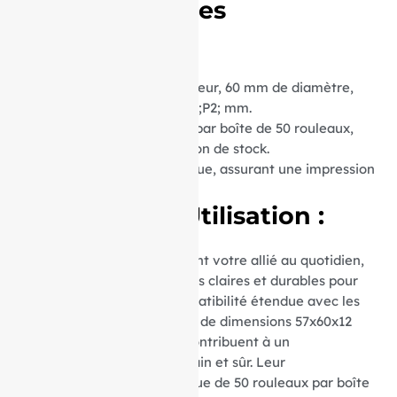
Caractéristiques
Techniques :
Dimensions :
57 mm de largeur, 60 mm de diamètre,
avec un mandrin central de ;P2; mm.
Conditionnement :
Vendus par boîte de 50 rouleaux,
optimisant ainsi votre gestion de stock.
Matière :
Rouleaux thermique, assurant une impression
nette et durable.
Avantages d’Utilisation :
Ces rouleaux thermiques sont votre allié au quotidien,
garantissant des impressions claires et durables pour
vos transactions. Leur compatibilité étendue avec les
appareils utilisant du papier de dimensions 57x60x12
mm et le papier sans BPA contribuent à un
environnement de travail sain et sûr. Leur
conditionnement économique de 50 rouleaux par boîte