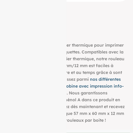
Découvrez notre bobine papier thermique pour imprimer
tous vos tickets, reçus, et étiquettes. Compatibles avec la
plupart des imprimantes papier thermique, notre rouleau
aux dimensions : 57 mm/60 mm/12 mm est faciles à
utiliser et résistent à la lumière et au temps grâce à sont
grammage de 48g/m². Choisissez parmi
nos différentes
dimensions pour trouver la bobine avec impression info-
tri
qui convient à vos besoins. Nous garantissons
également l’absence de bisphénol A dans ce produit en
papier BPA FREE. Commandez dès maintenant et recevez
votre Rouleau papier thermique 57 mm x 60 mm x 12 mm
de 48g/m² conditionné à 50 rouleaux par boite !