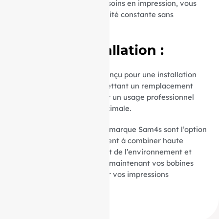
facilite la gestion de vos besoins en impression, vous
assurant ainsi une disponibilité constante sans
compromettre la qualité.
Facilité d’Installation :
Le mandrin de 12 mm est conçu pour une installation
rapide et sans tracas, permettant un remplacement
aisé et sécurisé. Parfait pour un usage professionnel
exigeant une efficacité maximale.
Nos rouleaux caisse pour la marque Sam4s sont l’option
idéale pour ceux qui cherchent à combiner haute
qualité d’impression, respect de l’environnement et
économie. Commandez dès maintenant vos bobines
Sam4s ER-650pour simplifier vos impressions
quotidiennes.
ID Produit :
8858_9230