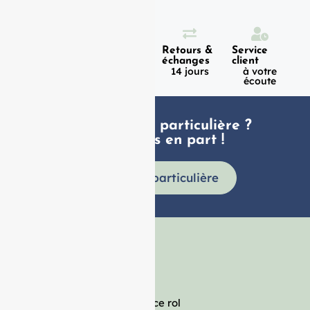
Expédition
Paiement
Retours &
Service
100%
en 1h
échanges
client
sécurisé
Lundi -
14 jours
à votre
Vendredi
écoute
Une demande particulière ?
faites nous en part !
Demande particulière
France rol