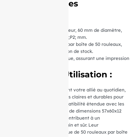
Caractéristiques
Techniques :
Dimensions :
57 mm de largeur, 60 mm de diamètre,
avec un mandrin central de ;P2; mm.
Conditionnement :
Vendus par boîte de 50 rouleaux,
optimisant ainsi votre gestion de stock.
Matière :
Rouleaux thermique, assurant une impression
nette et durable.
Avantages d’Utilisation :
Ces rouleaux thermiques sont votre allié au quotidien,
garantissant des impressions claires et durables pour
vos transactions. Leur compatibilité étendue avec les
appareils utilisant du papier de dimensions 57x60x12
mm et le papier sans BPA contribuent à un
environnement de travail sain et sûr. Leur
conditionnement économique de 50 rouleaux par boîte