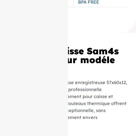
TYPES DE PAPIER
BPA FREE
Rouleaux Caisse Sam4s
57x60x12 pour modéle
ER-650
Découvrez nos rouleaux caisse enregistreuse 57x60x12,
parfaits pour une utilisation professionnelle
quotidienne. Conçus spécialement pour caisse et
appareils compatibles, ces Rouleaux thermique offrent
une qualité d’impression exceptionnelle, sans
compromettre votre engagement envers
l’environnement.