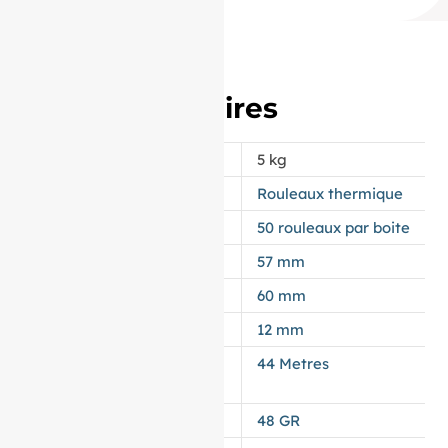
Informations
complémentaires
POIDS
5 kg
APPELLATION
Rouleaux thermique
CONDITIONNEMENT
50 rouleaux par boite
LAIZE
57 mm
DIAMÈTRE
60 mm
MANDRIN
12 mm
LONGUEUR DU
44 Metres
ROULEAU
GRAMMAGE DU PAPIER
48 GR