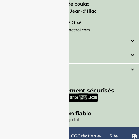
Avenue de boulac
33127 Saint-Jean-d’Illac
05 57 92 21 46
serviceclient@francerol.com
Catégorie
Secteur
Besoin d'aide ?
Moyens de paiement sécurisés
Livraison fiable
Politique de
Mentions
CG
Création e-
Site