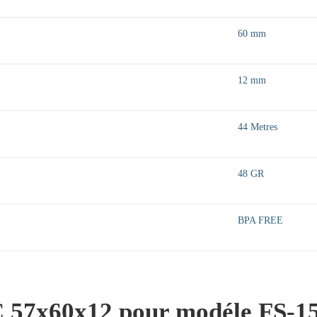
60 mm
12 mm
44 Metres
48 GR
BPA FREE
C 57x60x12 pour modéle FS-1