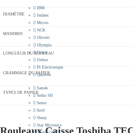
IBM
DIAMÈTRE
Indatec
Micros
NCR
MANDRIN
Olivetti
Olympia
Orient
LONGUEUR DU ROULEAU
Oxhoo
PI Electronique
GRAMMAGE DU PAPIER
Quorion
Sam4s
TYPES DE PAPIER
Seiko SII
Senor
Serd
Sharp
Star Micronics
Rouleaux Caisse Toshiba TE
Toshiba TEC