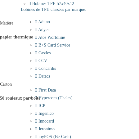
Bobines TPE 57x40x12
Bobines de TPE classées par marque.
Aduno
Matière
Adyen
papier thermique
Atos Worldline
B+S Card Service
Castles
CCV
Concardis
Datecs
Carton
First Data
Hypercom (Thales)
50 rouleaux par boite
ICP
Ingenico
Innocard
Jeronimo
myPOS (Be-Cash)