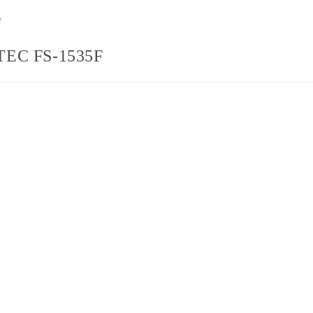
F
 TEC FS-1535F