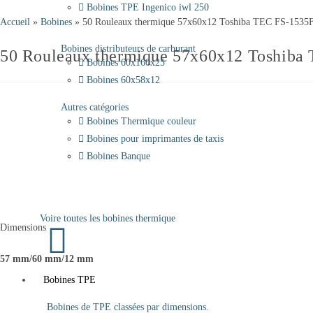
Bobines TPE Ingenico iwl 250
Accueil
»
Bobines
»
50 Rouleaux thermique 57x60x12 Toshiba TEC FS-1535
Bobines distributeurs de carburant
50 Rouleaux thermique 57x60x12 Toshiba
Bobines 60x160x25
Bobines 60x58x12
Autres catégories
Bobines Thermique couleur
Bobines pour imprimantes de taxis
Bobines Banque
Voire toutes les bobines thermique
Dimensions
57 mm/60 mm/12 mm
Bobines TPE
Bobines de TPE classées par dimensions.