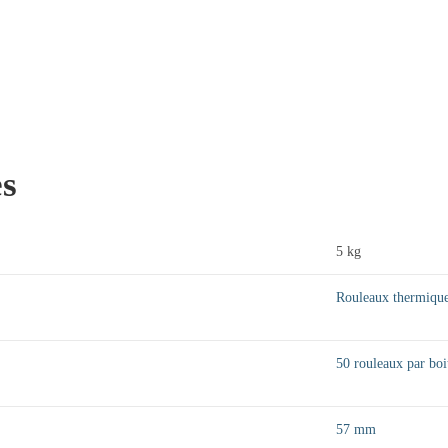
es
5 kg
Rouleaux thermiqu
50 rouleaux par boi
57 mm