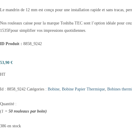
Le mandrin de 12 mm est conçu pour une installation rapide et sans tracas, per
Nos rouleaux caisse pour la marque Toshiba TEC sont l’option idéale pour ce
1535Fpour simplifier vos impressions quotidiennes.
ID Produit :
8858_9242
53,90
€
HT
Id :
8858_9242
Catégories :
Bobine
,
Bobine Papier Thermique
,
Bobines therm
Quantité :
(1 =
50 rouleaux par boite)
386 en stock