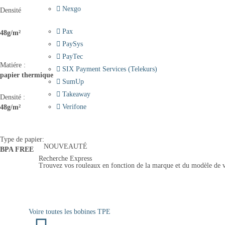
Nexgo
Densité
Pax
48g/m²
PaySys
PayTec
Matiére :
SIX Payment Services (Telekurs)
papier thermique
SumUp
Takeaway
Densité :
Verifone
48g/m²
Type de papier:
NOUVEAUTÉ
BPA FREE
Recherche Express
Trouvez vos rouleaux en fonction de la marque et du modèle de 
Rechercher
Voire toutes les bobines TPE