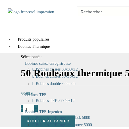
Search
for:
Produits populaires
Bobines Thermique
Sélectionné :
Bobines caisse enregistreuse
Bobines caisses 80x80x12
50 Rouleaux thermique
Bobines caisses 80x70x12
Bobines double side noir
53,90
€
Bobines TPE
Bobines TPE 57x40x12
-
+
Bobines TPE Ingenico
Bobines TPE Ingenico desk 5000
AJOUTER AU PANIER
Bobines TPE Ingenico move 5000