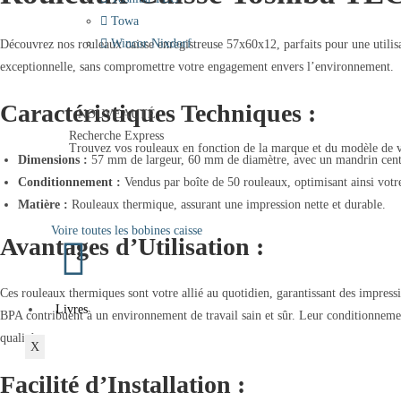
Towa
Wincor Nixdorf
Découvrez nos rouleaux caisse enregistreuse 57x60x12, parfaits pour une utilis
exceptionnelle, sans compromettre votre engagement envers l’environnement.
Caractéristiques Techniques :
NOUVEAUTÉ
Recherche Express
Trouvez vos rouleaux en fonction de la marque et du modèle de 
Dimensions :
57 mm de largeur, 60 mm de diamètre, avec un mandrin cent
Rechercher
Conditionnement :
Vendus par boîte de 50 rouleaux, optimisant ainsi votre
Matière :
Rouleaux thermique, assurant une impression nette et durable.
Voire toutes les bobines caisse
Avantages d’Utilisation :
Ces rouleaux thermiques sont votre allié au quotidien, garantissant des impress
Livres
BPA contribuent à un environnement de travail sain et sûr. Leur conditionnemen
qualité.
X
Facilité d’Installation :