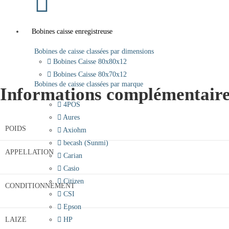
Bobines caisse enregistreuse
Bobines de caisse classées par dimensions
Bobines Caisse 80x80x12
Bobines Caisse 80x70x12
Bobines de caisse classées par marque
Informations complémentair
4POS
Aures
POIDS
Axiohm
becash (Sunmi)
APPELLATION
Carian
Casio
Citizen
CONDITIONNEMENT
CSI
Epson
LAIZE
HP