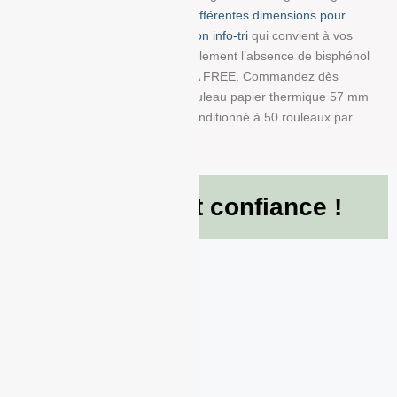
48g/m². Choisissez parmi
nos différentes dimensions pour
trouver la bobine avec impression info-tri
qui convient à vos
besoins. Nous garantissons également l’absence de bisphénol
A dans ce produit en papier BPA FREE. Commandez dès
maintenant et recevez votre Rouleau papier thermique 57 mm
x 60 mm x 12 mm de 48g/m² conditionné à 50 rouleaux par
boite !
Ils nous font confiance !