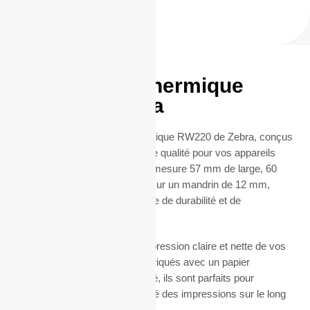
50 Rouleaux thermique
RW220 – Zebra
Découvrez les Rouleaux thermique RW220 de Zebra, conçus
pour garantir une impression de qualité pour vos appareils
d’impression. Chaque rouleau mesure 57 mm de large, 60
mm de diamètre et est monté sur un mandrin de 12 mm,
offrant une combinaison parfaite de durabilité et de
fonctionnalité.
Ces rouleaux assurent une impression claire et nette de vos
transactions quotidiennes. Fabriqués avec un papier
thermosensible de haute qualité, ils sont parfaits pour
maintenir une excellente lisibilité des impressions sur le long