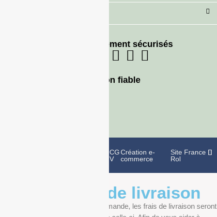
Besoin d'aide ?
Moyens de paiement sécurisés
Livraison fiable
Politique de
Mentions
CG
Création e-
Site France
confidentialité
légales
V
commerce
Rol
Informations de livraison
Au moment de finaliser votre commande, les frais de livraison seront