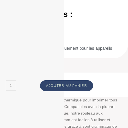
terme.
Caractéristiques :
Largeur :
57 mm
Diamètre :
60 mm
Mandrin :
12 mm
Compatibilité :
Conçu spécifiquement pour les appareils
d’impression thermique
AJOUTER AU PANIER
Découvrez notre bobine papier thermique pour imprimer tous
vos tickets, reçus, et étiquettes. Compatibles avec la plupart
des imprimantes papier thermique, notre rouleau aux
dimensions : 57 mm/60 mm/12 mm est faciles à utiliser et
résistent à la lumière et au temps grâce à sont grammage de