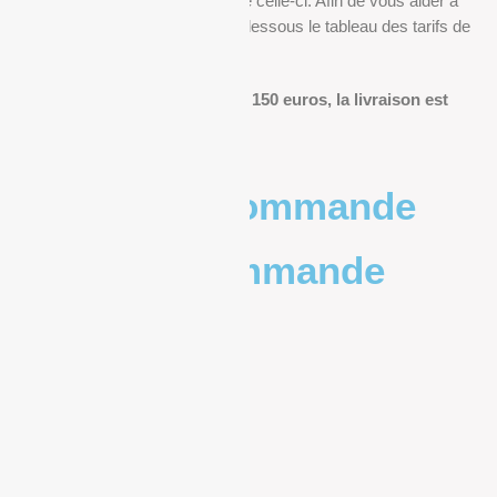
déterminés en fonction du poids de celle-ci. Afin de vous aider à
anticiper, vous pourrez trouver ci-dessous le tableau des tarifs de
livraison.
Pour les commandes de plus de 150 euros, la livraison est
offerte.
Poids de la commande
Prix de la commande
0 – 1kg
9.83€
1kg – 2kg