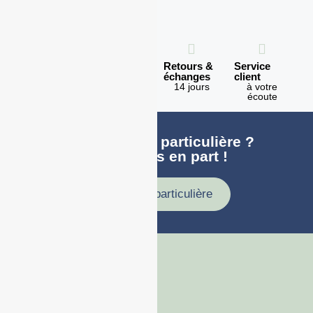
Expédition
Paiement
Retours &
Service
en 1h
100%
échanges
client
sécurisé
Lundi -
14 jours
à votre
Vendredi
écoute
Une demande particulière ?
faites nous en part !
Demande particulière