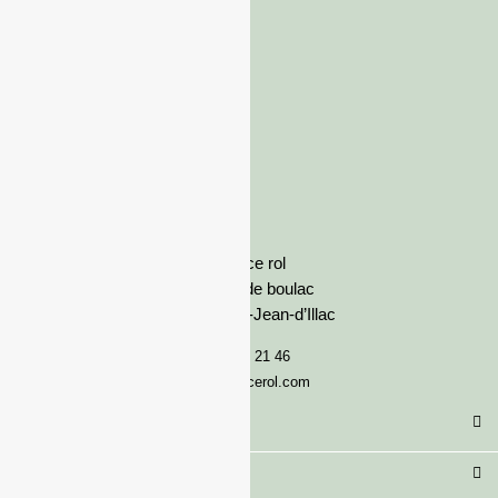
France rol
Avenue de boulac
33127 Saint-Jean-d’Illac
05 57 92 21 46
serviceclient@francerol.com
Catégorie
Secteur