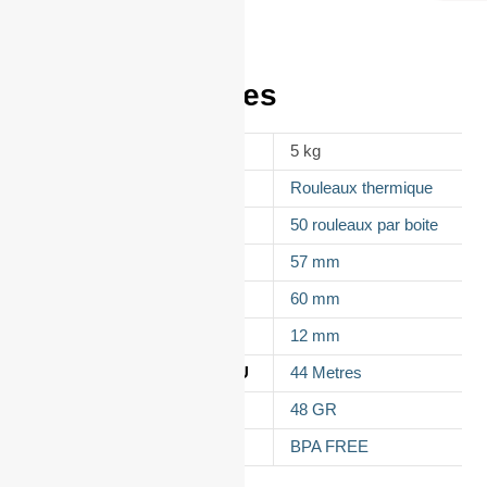
Informations
complémentaires
POIDS
5 kg
APPELLATION
Rouleaux thermique
CONDITIONNEMENT
50 rouleaux par boite
LAIZE
57 mm
DIAMÈTRE
60 mm
MANDRIN
12 mm
LONGUEUR DU ROULEAU
44 Metres
GRAMMAGE DU PAPIER
48 GR
TYPES DE PAPIER
BPA FREE