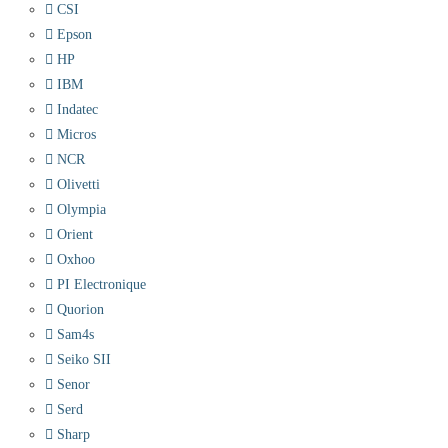
CSI
Epson
HP
IBM
Indatec
Micros
NCR
Olivetti
Olympia
Orient
Oxhoo
PI Electronique
Quorion
Sam4s
Seiko SII
Senor
Serd
Sharp