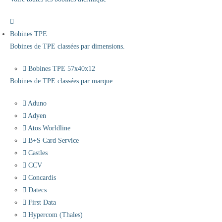
Bobines TPE
Bobines de TPE classées par dimensions.
Bobines TPE 57x40x12
Bobines de TPE classées par marque.
Aduno
Adyen
Atos Worldline
B+S Card Service
Castles
CCV
Concardis
Datecs
First Data
Hypercom (Thales)