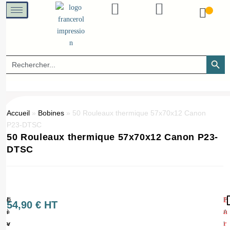
SEARCH B
Search
for:
Accueil
»
Bobines
»
50 Rouleaux thermique 57x70x12 Canon
P23-DTSC
50 Rouleaux thermique 57x70x12 Canon P23-
DTSC
L
E
P
Q
(
54,90
€
HT
i
n
A
u
1
v
r
I
a
=