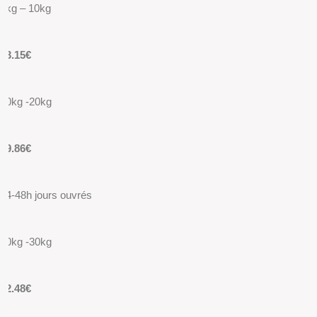
5kg – 10kg
13.15€
10kg -20kg
19.86€
24-48h jours ouvrés
20kg -30kg
22.48€