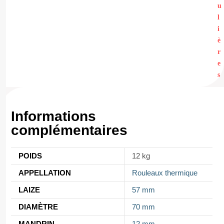
u
l
i
è
r
e
s
Informations
complémentaires
POIDS
12 kg
APPELLATION
Rouleaux thermique
LAIZE
57 mm
DIAMÈTRE
70 mm
MANDRIN
12 mm