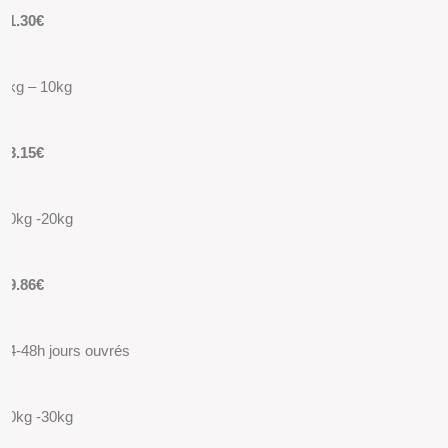
11.30€
5kg – 10kg
13.15€
10kg -20kg
19.86€
24-48h jours ouvrés
20kg -30kg