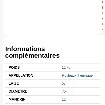
l
i
è
r
e
s
Informations
complémentaires
POIDS
12 kg
APPELLATION
Rouleaux thermique
LAIZE
57 mm
DIAMÈTRE
70 mm
MANDRIN
12 mm