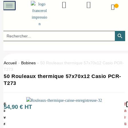
SEARCH B
Search
for:
Accueil
»
Bobines
»
50 Rouleaux thermique 57x70x12 Casio PCR-
T273
50 Rouleaux thermique 57x70x12 Casio PCR-
T273
L
E
P
Q
(
54,90
€
HT
i
n
A
u
1
v
r
I
a
=
r
u
E
n
5