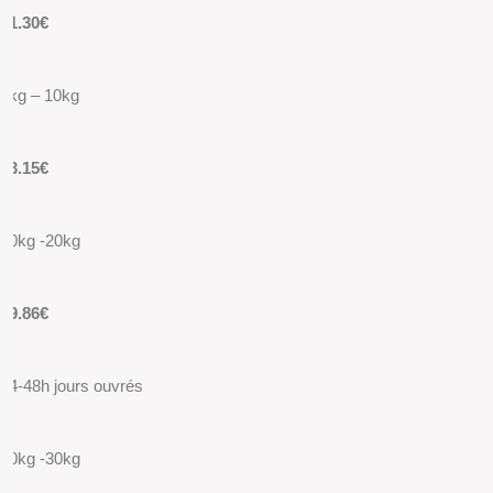
11.30€
5kg – 10kg
13.15€
10kg -20kg
19.86€
24-48h jours ouvrés
20kg -30kg