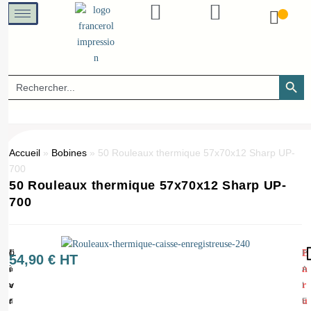
SEARCH B
Search
for:
Accueil
»
Bobines
»
50 Rouleaux thermique 57x70x12 Sharp UP-
700
50 Rouleaux thermique 57x70x12 Sharp UP-
700
L
E
P
Q
(
54,90
€
HT
i
n
A
u
1
v
r
I
a
=
r
u
E
n
5