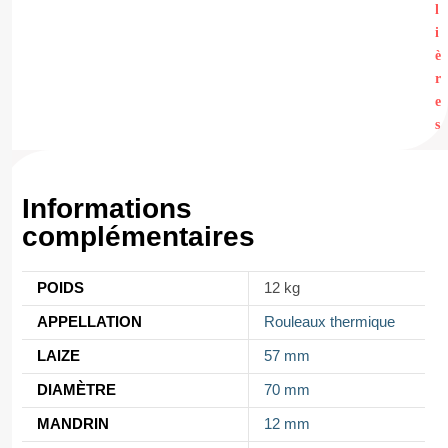
l
i
è
r
e
s
Informations
complémentaires
POIDS
12 kg
APPELLATION
Rouleaux thermique
LAIZE
57 mm
DIAMÈTRE
70 mm
MANDRIN
12 mm