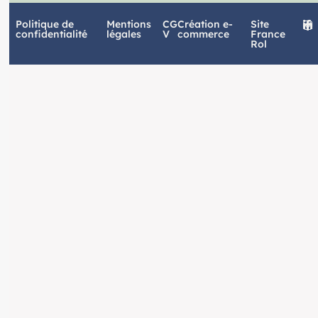
Politique de
Mentions
CG
Création e-
Site
confidentialité
légales
V
commerce
France
Rol