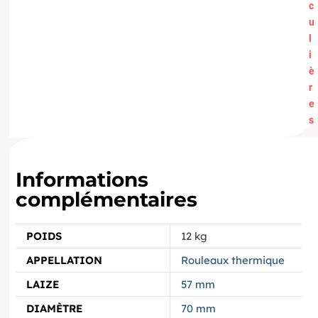
c
u
l
i
è
r
e
s
Informations
complémentaires
POIDS
12 kg
APPELLATION
Rouleaux thermique
LAIZE
57 mm
DIAMÈTRE
70 mm