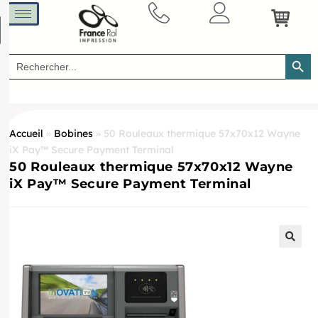
SEARCH B
Search
for:
Accueil
»
Bobines
»
50 Rouleaux thermique 57x70x12 Wayne
iX Pay™ Secure Payment Terminal
50 Rouleaux thermique 57x70x12 Wayne
iX Pay™ Secure Payment Terminal
🔍