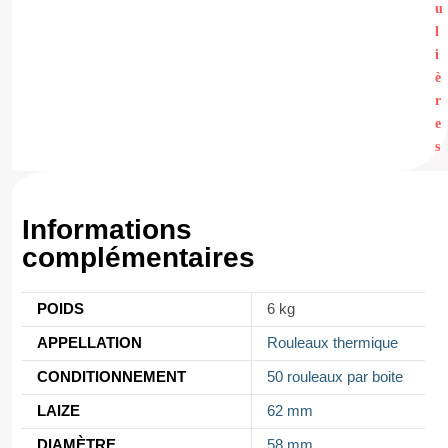
u
l
i
è
r
e
s
Informations
complémentaires
POIDS
6 kg
APPELLATION
Rouleaux thermique
CONDITIONNEMENT
50 rouleaux par boite
LAIZE
62 mm
DIAMÈTRE
58 mm