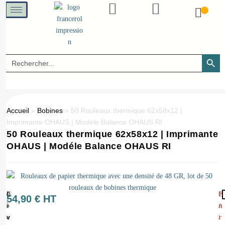
SEARCH B
Search
for:
Accueil
»
Bobines
»
50 Rouleaux thermique 62x58x12 |
Imprimante OHAUS | Modéle Balance OHAUS RI
50 Rouleaux thermique 62x58x12 | Imprimante
OHAUS | Modéle Balance OHAUS RI
L
E
P
Q
(
54,90
€
HT
i
n
A
u
1
v
r
I
a
=