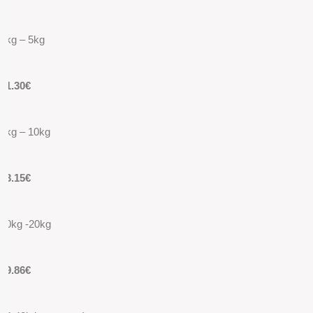
2kg – 5kg
11.30€
5kg – 10kg
13.15€
10kg -20kg
19.86€