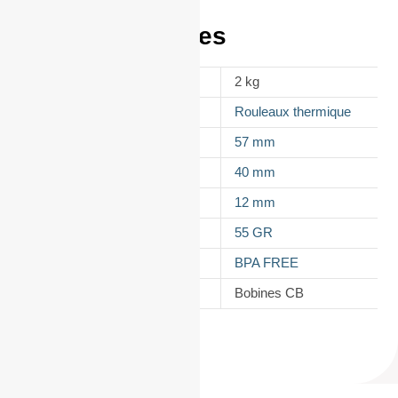
Informations
complémentaires
POIDS
2 kg
APPELLATION
Rouleaux thermique
LAIZE
57 mm
DIAMÈTRE
40 mm
MANDRIN
12 mm
GRAMMAGE DU PAPIER
55 GR
TYPES DE PAPIER
BPA FREE
CATÉGORIE
Bobines CB