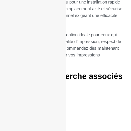
Le mandrin de 12 mm est conçu pour une installation rapide
et sans tracas, permettant un remplacement aisé et sécurisé.
Parfait pour un usage professionnel exigeant une efficacité
maximale.
Nos rouleaux TPE Adyensont l’option idéale pour ceux qui
cherchent à combiner haute qualité d’impression, respect de
l’environnement et économie. Commandez dès maintenant
vos bobines V210pour simplifier vos impressions
quotidiennes.
Termes de recherche associés
:
57/40/12
57 / 40 / 12
57*40*12
57 * 40 * 12
57 40 12