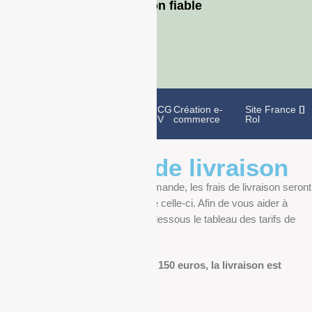
Livraison fiable
Politique de
Mentions
CG
Création e-
Site France
confidentialité
légales
V
commerce
Rol
Informations de livraison
Au moment de finaliser votre commande, les frais de livraison seront
déterminés en fonction du poids de celle-ci. Afin de vous aider à
anticiper, vous pourrez trouver ci-dessous le tableau des tarifs de
livraison.
Pour les commandes de plus de 150 euros, la livraison est
offerte.