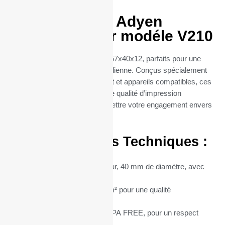
Rouleaux TPE Adyen
57x40x12 pour modéle V210
Découvrez nos rouleaux TPE 57x40x12, parfaits pour une
utilisation professionnelle quotidienne. Conçus spécialement
pour les terminaux de paiement et appareils compatibles, ces
rouleaux thermiques offrent une qualité d’impression
exceptionnelle, sans compromettre votre engagement envers
l’environnement.
Caractéristiques Techniques :
Dimensions :
57 mm de largeur, 40 mm de diamètre, avec
un mandrin central de 12 mm.
Grammage du Papier :
55 g/m² pour une qualité
d’impression supérieure.
Type de Papier :
Thermique BPA FREE, pour un respect
total de l’environnement.