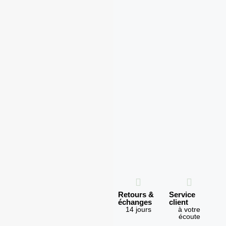
Expédition
Paiement
Retours &
Service
en 1h
100%
échanges
client
sécurisé
Lundi -
14 jours
à votre
Vendredi
écoute