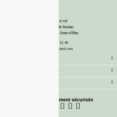
France rol
Avenue de boulac
33127 Saint-Jean-d’Illac
05 57 92 21 46
serviceclient@francerol.com
Catégorie
Secteur
Besoin d'aide ?
Moyens de paiement sécurisés