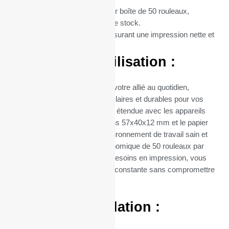
Conditionnement :
Vendus par boîte de 50 rouleaux,
optimisant ainsi votre gestion de stock.
Matière :
Papier thermique, assurant une impression nette et
durable.
Avantages d’Utilisation :
Ces rouleaux thermiques sont votre allié au quotidien,
garantissant des impressions claires et durables pour vos
transactions. Leur compatibilité étendue avec les appareils
utilisant du papier de dimensions 57x40x12 mm et le papier
sans BPA contribuent à un environnement de travail sain et
sûr. Leur conditionnement économique de 50 rouleaux par
boîte facilite la gestion de vos besoins en impression, vous
assurant ainsi une disponibilité constante sans compromettre
la qualité.
Facilité d’Installation :