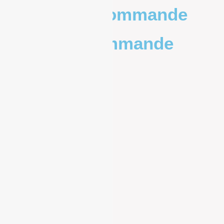
Poids de la commande
Prix de la commande
0 – 1kg
9.83€
1kg – 2kg
10.20€
2kg – 5kg