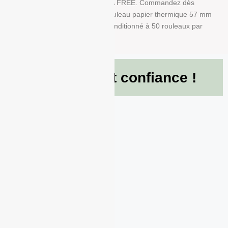
A dans ce produit en papier BPA FREE. Commandez dès
maintenant et recevez votre Rouleau papier thermique 57 mm
x 40 mm x 12 mm de 55g/m² conditionné à 50 rouleaux par
boite !
Ils nous font confiance !