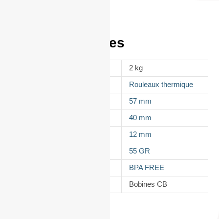
Informations
complémentaires
POIDS
2 kg
APPELLATION
Rouleaux thermique
LAIZE
57 mm
DIAMÈTRE
40 mm
MANDRIN
12 mm
GRAMMAGE DU PAPIER
55 GR
TYPES DE PAPIER
BPA FREE
CATÉGORIE
Bobines CB