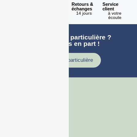
Expédition
Paiement
Retours &
Service
en 1h
100%
échanges
client
sécurisé
Lundi -
14 jours
à votre
Vendredi
écoute
Une demande particulière ?
faites nous en part !
Demande particulière