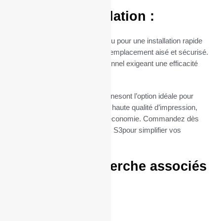
Facilité d’Installation :
Le mandrin de 12 mm est conçu pour une installation rapide
et sans tracas, permettant un remplacement aisé et sécurisé.
Parfait pour un usage professionnel exigeant une efficacité
maximale.
Nos rouleaux TPE Atos Worldlinesont l’option idéale pour
ceux qui cherchent à combiner haute qualité d’impression,
respect de l’environnement et économie. Commandez dès
maintenant vos bobines Card-x S3pour simplifier vos
impressions quotidiennes.
Termes de recherche associés
:
57/40/12
57 / 40 / 12