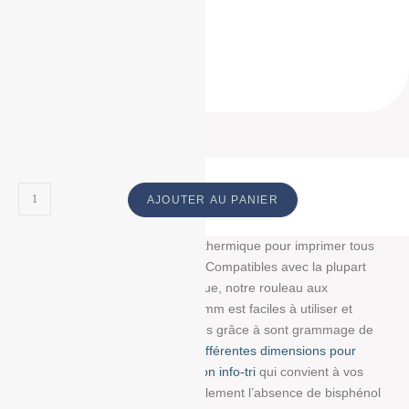
57*40*12
57 * 40 * 12
57 40 12
ID Produit :
18852_217
AJOUTER AU PANIER
Découvrez notre bobine papier thermique pour imprimer tous
vos tickets, reçus, et étiquettes. Compatibles avec la plupart
des imprimantes papier thermique, notre rouleau aux
dimensions : 57 mm/40 mm/12 mm est faciles à utiliser et
résistent à la lumière et au temps grâce à sont grammage de
55g/m². Choisissez parmi
nos différentes dimensions pour
trouver la bobine avec impression info-tri
qui convient à vos
besoins. Nous garantissons également l’absence de bisphénol