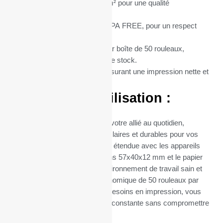
Grammage du Papier :
55 g/m² pour une qualité
d’impression supérieure.
Type de Papier :
Thermique BPA FREE, pour un respect
total de l’environnement.
Conditionnement :
Vendus par boîte de 50 rouleaux,
optimisant ainsi votre gestion de stock.
Matière :
Papier thermique, assurant une impression nette et
durable.
Avantages d’Utilisation :
Ces rouleaux thermiques sont votre allié au quotidien,
garantissant des impressions claires et durables pour vos
transactions. Leur compatibilité étendue avec les appareils
utilisant du papier de dimensions 57x40x12 mm et le papier
sans BPA contribuent à un environnement de travail sain et
sûr. Leur conditionnement économique de 50 rouleaux par
boîte facilite la gestion de vos besoins en impression, vous
assurant ainsi une disponibilité constante sans compromettre
la qualité.