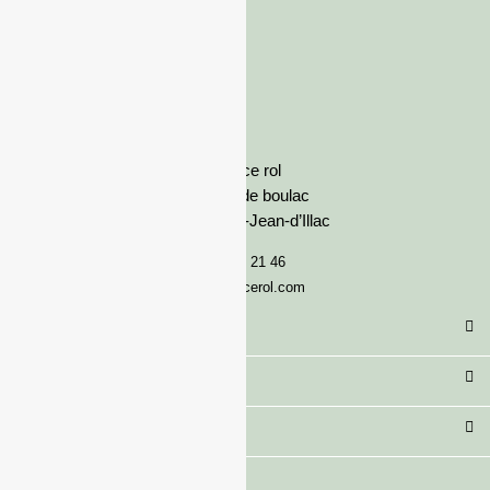
France rol
Avenue de boulac
33127 Saint-Jean-d’Illac
05 57 92 21 46
serviceclient@francerol.com
Catégorie
Secteur
Besoin d'aide ?