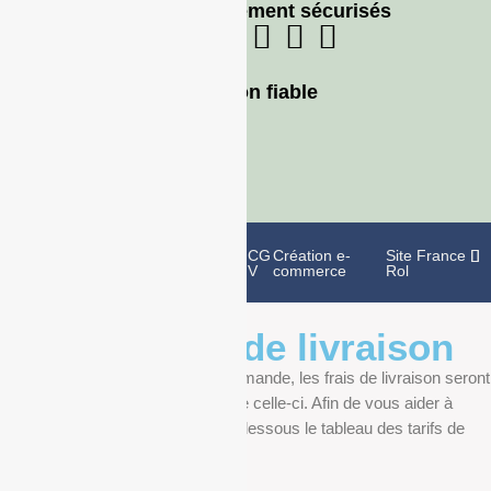
Moyens de paiement sécurisés
Livraison fiable
Politique de
Mentions
CG
Création e-
Site France
confidentialité
légales
V
commerce
Rol
Informations de livraison
Au moment de finaliser votre commande, les frais de livraison seront
déterminés en fonction du poids de celle-ci. Afin de vous aider à
anticiper, vous pourrez trouver ci-dessous le tableau des tarifs de
livraison.