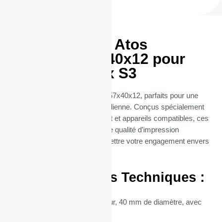
Rouleaux TPE Atos
Worldline 57x40x12 pour
modéle Card-x S3
Découvrez nos rouleaux TPE 57x40x12, parfaits pour une
utilisation professionnelle quotidienne. Conçus spécialement
pour les terminaux de paiement et appareils compatibles, ces
rouleaux thermiques offrent une qualité d’impression
exceptionnelle, sans compromettre votre engagement envers
l’environnement.
Caractéristiques Techniques :
Dimensions :
57 mm de largeur, 40 mm de diamètre, avec
un mandrin central de 12 mm.