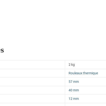
es
2 kg
Rouleaux thermique
57 mm
40 mm
12 mm