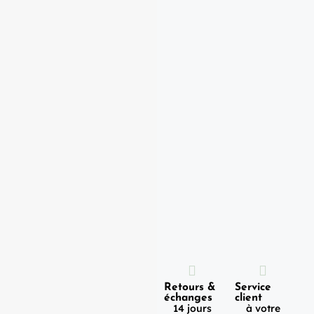
Expédition
Paiement
Retours &
Service
100%
en 1h
échanges
client
sécurisé
Lundi -
14 jours
à votre