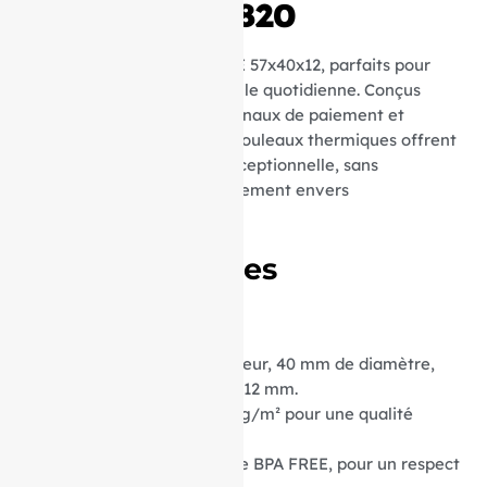
Evo POS VX 820
Découvrez nos rouleaux TPE 57x40x12, parfaits pour
une utilisation professionnelle quotidienne. Conçus
spécialement pour les terminaux de paiement et
appareils compatibles, ces rouleaux thermiques offrent
une qualité d’impression exceptionnelle, sans
compromettre votre engagement envers
l’environnement.
Caractéristiques
Techniques :
Dimensions :
57 mm de largeur, 40 mm de diamètre,
avec un mandrin central de 12 mm.
Grammage du Papier :
55 g/m² pour une qualité
d’impression supérieure.
Type de Papier :
Thermique BPA FREE, pour un respect