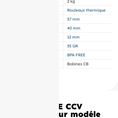
POIDS
2 kg
APPELLATION
Rouleaux thermique
LAIZE
57 mm
DIAMÈTRE
40 mm
MANDRIN
12 mm
GRAMMAGE DU PAPIER
55 GR
TYPES DE PAPIER
BPA FREE
CATÉGORIE
Bobines CB
Rouleaux TPE CCV
57x40x12 pour modéle