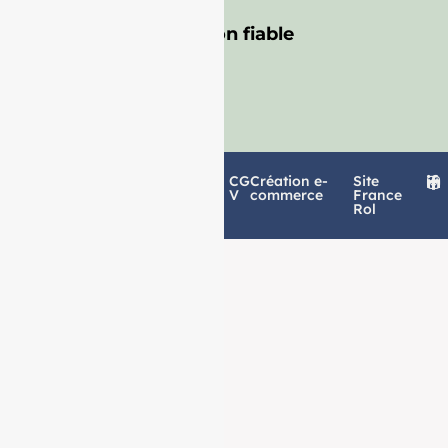
Livraison fiable
Politique de
Mentions
CG
Création e-
Site
confidentialité
légales
V
commerce
France
Rol