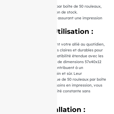
total de l’environnement.
Conditionnement :
Vendus par boîte de 50 rouleaux,
optimisant ainsi votre gestion de stock.
Matière :
Papier thermique, assurant une impression
nette et durable.
Avantages d’Utilisation :
Ces rouleaux thermiques sont votre allié au quotidien,
garantissant des impressions claires et durables pour
vos transactions. Leur compatibilité étendue avec les
appareils utilisant du papier de dimensions 57x40x12
mm et le papier sans BPA contribuent à un
environnement de travail sain et sûr. Leur
conditionnement économique de 50 rouleaux par boîte
facilite la gestion de vos besoins en impression, vous
assurant ainsi une disponibilité constante sans
compromettre la qualité.
Facilité d’Installation :