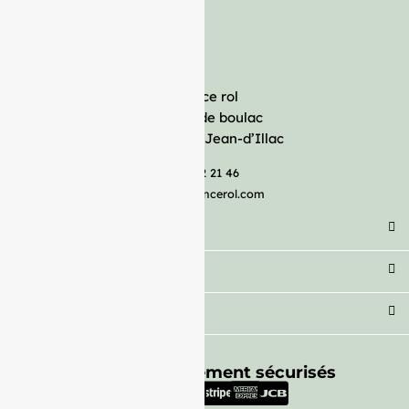
France rol
Avenue de boulac
33127 Saint-Jean-d’Illac
05 57 92 21 46
serviceclient@francerol.com
Catégorie
Secteur
Besoin d'aide ?
Moyens de paiement sécurisés