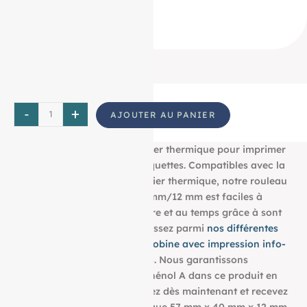
57 40 12
ID Produit :
18852_240
-
+
AJOUTER AU PANIER
Découvrez notre bobine papier thermique pour imprimer
tous vos tickets, reçus, et étiquettes. Compatibles avec la
plupart des imprimantes papier thermique, notre rouleau
aux dimensions : 57 mm/40 mm/12 mm est faciles à
utiliser et résistent à la lumière et au temps grâce à sont
grammage de 55g/m². Choisissez parmi
nos différentes
dimensions pour trouver la bobine avec impression info-
tri
qui convient à vos besoins. Nous garantissons
également l’absence de bisphénol A dans ce produit en
papier BPA FREE. Commandez dès maintenant et recevez