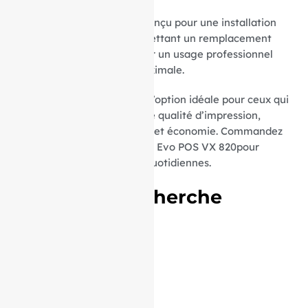
Le mandrin de 12 mm est conçu pour une installation
rapide et sans tracas, permettant un remplacement
aisé et sécurisé. Parfait pour un usage professionnel
exigeant une efficacité maximale.
Nos rouleaux TPE CCVsont l’option idéale pour ceux qui
cherchent à combiner haute qualité d’impression,
respect de l’environnement et économie. Commandez
dès maintenant vos bobines Evo POS VX 820pour
simplifier vos impressions quotidiennes.
Termes de recherche
associés :
57/40/12
57 / 40 / 12
57*40*12
57 * 40 * 12