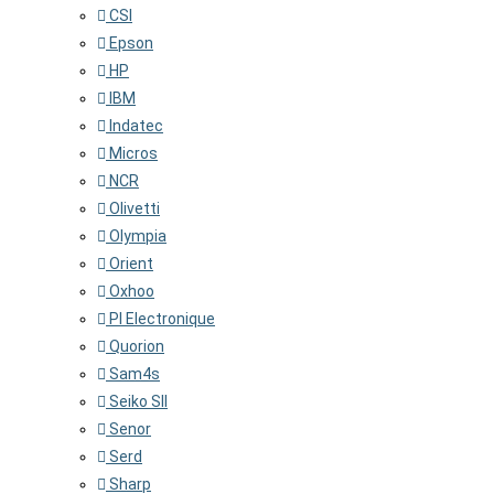
CSI
Epson
HP
IBM
Indatec
Micros
NCR
Olivetti
Olympia
Orient
Oxhoo
PI Electronique
Quorion
Sam4s
Seiko SII
Senor
Serd
Sharp