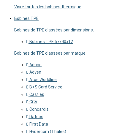
Voire toutes les bobines thermique
Bobines TPE
Bobines de TPE classées par dimensions.
Bobines TPE 57x40x12
Bobines de TPE classées par marque.
Aduno
Adyen
Atos Worldline
B+S Card Service
Castles
CCV
Concardis
Datecs
First Data
Hypercom (Thales)