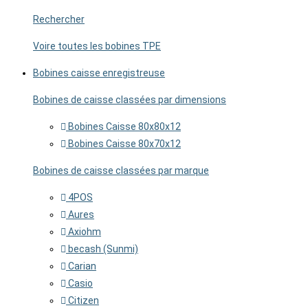
Rechercher
Voire toutes les bobines TPE
Bobines caisse enregistreuse
Bobines de caisse classées par dimensions
Bobines Caisse 80x80x12
Bobines Caisse 80x70x12
Bobines de caisse classées par marque
4POS
Aures
Axiohm
becash (Sunmi)
Carian
Casio
Citizen