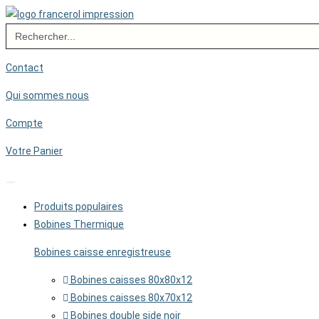
Skip
Search
to
for:
content
Contact
Qui sommes nous
Compte
Votre Panier
Produits populaires
Bobines Thermique
Bobines caisse enregistreuse
Bobines caisses 80x80x12
Bobines caisses 80x70x12
Bobines double side noir