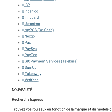
ICP
Ingenico
Innocard
Jeronimo
myPOS (Be-Cash)
Nexgo
Pax
PaySys
PayTec
SIX Payment Services (Telekurs)
SumUp
Takeaway
Verifone
NOUVEAUTÉ
Recherche Express
Trouvez vos rouleaux en fonction de la marque et du modèle d