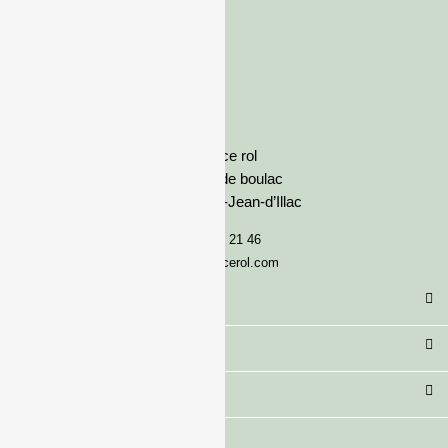
France rol
Avenue de boulac
33127 Saint-Jean-d’Illac
05 57 92 21 46
serviceclient@francerol.com
Catégorie
Secteur
Besoin d'aide ?