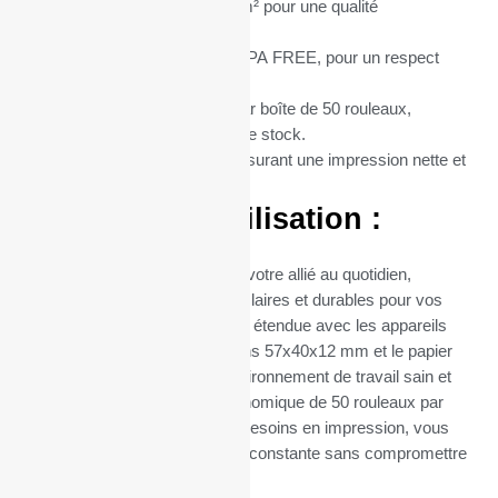
Grammage du Papier :
55 g/m² pour une qualité
d’impression supérieure.
Type de Papier :
Thermique BPA FREE, pour un respect
total de l’environnement.
Conditionnement :
Vendus par boîte de 50 rouleaux,
optimisant ainsi votre gestion de stock.
Matière :
Papier thermique, assurant une impression nette et
durable.
Avantages d’Utilisation :
Ces rouleaux thermiques sont votre allié au quotidien,
garantissant des impressions claires et durables pour vos
transactions. Leur compatibilité étendue avec les appareils
utilisant du papier de dimensions 57x40x12 mm et le papier
sans BPA contribuent à un environnement de travail sain et
sûr. Leur conditionnement économique de 50 rouleaux par
boîte facilite la gestion de vos besoins en impression, vous
assurant ainsi une disponibilité constante sans compromettre
la qualité.