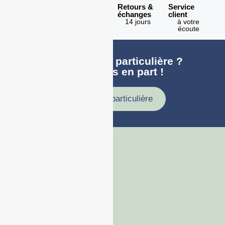
Expédition
Paiement
Retours &
Service
en 1h
100%
échanges
client
sécurisé
Lundi -
14 jours
à votre
Vendredi
écoute
Une demande particulière ?
faites nous en part !
Demande particulière