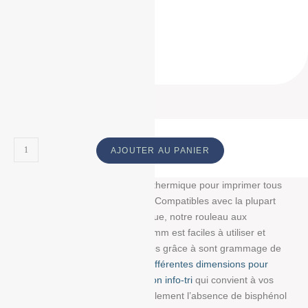
57*40*12
57 * 40 * 12
57 40 12
ID Produit :
18852_282
AJOUTER AU PANIER
Découvrez notre bobine papier thermique pour imprimer tous
vos tickets, reçus, et étiquettes. Compatibles avec la plupart
des imprimantes papier thermique, notre rouleau aux
dimensions : 57 mm/40 mm/12 mm est faciles à utiliser et
résistent à la lumière et au temps grâce à sont grammage de
55g/m². Choisissez parmi
nos différentes dimensions pour
trouver la bobine avec impression info-tri
qui convient à vos
besoins. Nous garantissons également l’absence de bisphénol