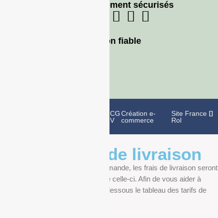
Moyens de paiement sécurisés
Livraison fiable
Politique de
Mentions
CG
Création e-
Site France
confidentialité
légales
V
commerce
Rol
Informations de livraison
Au moment de finaliser votre commande, les frais de livraison seront
déterminés en fonction du poids de celle-ci. Afin de vous aider à
anticiper, vous pourrez trouver ci-dessous le tableau des tarifs de
livraison.