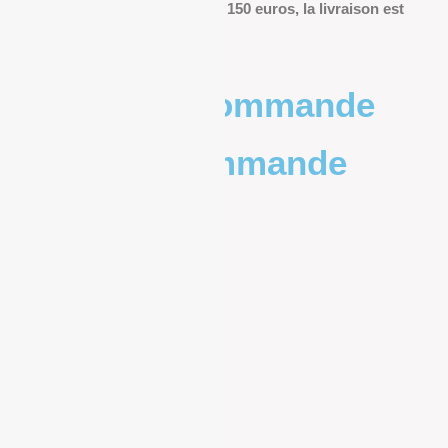
Pour les commandes de plus de 150 euros, la livraison est
offerte.
Poids de la commande
Prix de la commande
0 – 1kg
9.83€
1kg – 2kg
10.20€