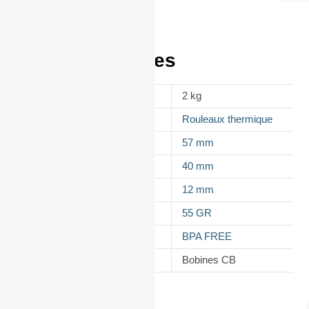
Informations
complémentaires
POIDS
2 kg
APPELLATION
Rouleaux thermique
LAIZE
57 mm
DIAMÈTRE
40 mm
MANDRIN
12 mm
GRAMMAGE DU PAPIER
55 GR
TYPES DE PAPIER
BPA FREE
CATÉGORIE
Bobines CB