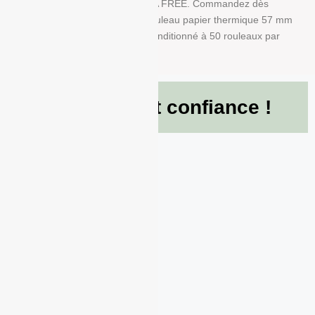
A dans ce produit en papier BPA FREE. Commandez dès
maintenant et recevez votre Rouleau papier thermique 57 mm
x 40 mm x 12 mm de 55g/m² conditionné à 50 rouleaux par
boite !
Ils nous font confiance !