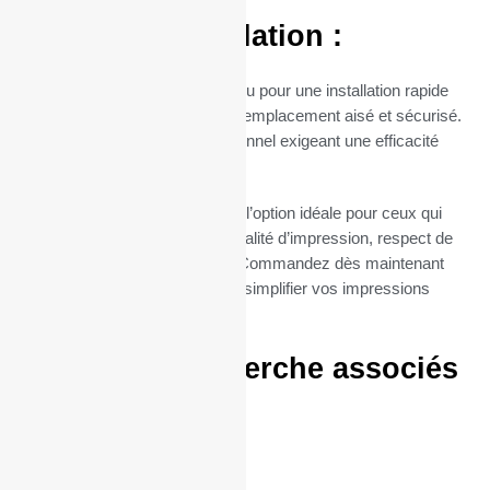
Facilité d’Installation :
Le mandrin de 12 mm est conçu pour une installation rapide
et sans tracas, permettant un remplacement aisé et sécurisé.
Parfait pour un usage professionnel exigeant une efficacité
maximale.
Nos rouleaux TPE Datecssont l’option idéale pour ceux qui
cherchent à combiner haute qualité d’impression, respect de
l’environnement et économie. Commandez dès maintenant
vos bobines BlueCash-50pour simplifier vos impressions
quotidiennes.
Termes de recherche associés
:
57/40/12
57 / 40 / 12