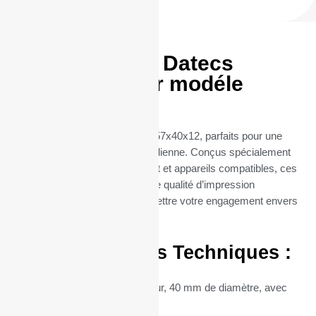
Rouleaux TPE Datecs
57x40x12 pour modéle
BlueCash-50
Découvrez nos rouleaux TPE 57x40x12, parfaits pour une
utilisation professionnelle quotidienne. Conçus spécialement
pour les terminaux de paiement et appareils compatibles, ces
rouleaux thermiques offrent une qualité d’impression
exceptionnelle, sans compromettre votre engagement envers
l’environnement.
Caractéristiques Techniques :
Dimensions :
57 mm de largeur, 40 mm de diamètre, avec
un mandrin central de 12 mm.