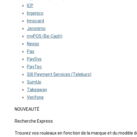
ICP
Ingenico
Innocard
Jeronimo
myPOS (Be-Cash)
Nexgo
Pax
PaySys
PayTec
SIX Payment Services (Telekurs)
SumUp
Takeaway
Verifone
NOUVEAUTÉ
Recherche Express
Trouvez vos rouleaux en fonction de la marque et du modèle d