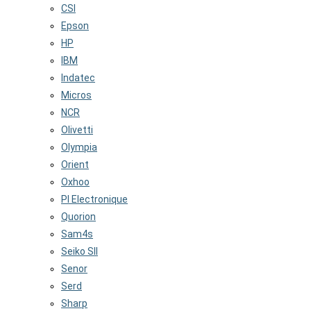
CSI
Epson
HP
IBM
Indatec
Micros
NCR
Olivetti
Olympia
Orient
Oxhoo
PI Electronique
Quorion
Sam4s
Seiko SII
Senor
Serd
Sharp