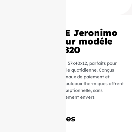
Rouleaux TPE Jeronimo
57x40x12 pour modéle
Evo POS VX 820
Découvrez nos rouleaux TPE 57x40x12, parfaits pour
une utilisation professionnelle quotidienne. Conçus
spécialement pour les terminaux de paiement et
appareils compatibles, ces rouleaux thermiques offrent
une qualité d’impression exceptionnelle, sans
compromettre votre engagement envers
l’environnement.
Caractéristiques
Techniques :