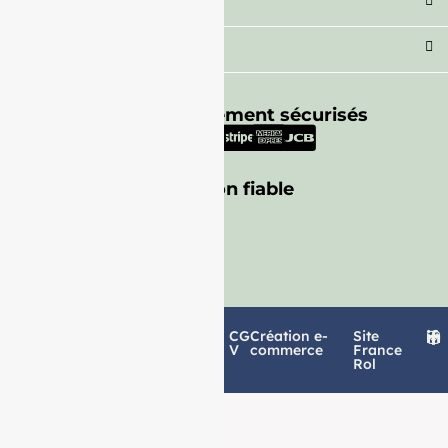
Secteur
Besoin d'aide ?
Moyens de paiement sécurisés
Livraison fiable
Politique de
Mentions
CG
Création e-
Site
confidentialité
légales
V
commerce
France
Rol