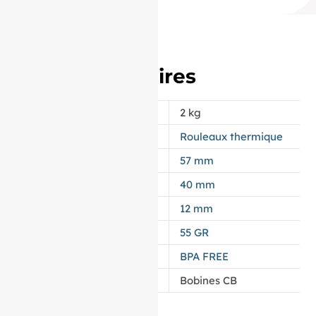
Informations
complémentaires
POIDS
2 kg
APPELLATION
Rouleaux thermique
LAIZE
57 mm
DIAMÈTRE
40 mm
MANDRIN
12 mm
GRAMMAGE DU PAPIER
55 GR
TYPES DE PAPIER
BPA FREE
CATÉGORIE
Bobines CB