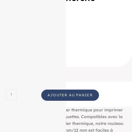
associés :
57/40/12
57 / 40 / 12
57*40*12
57 * 40 * 12
57 40 12
ID Produit :
18852_2125
AJOUTER AU PANIER
Découvrez notre bobine papier thermique pour imprimer
tous vos tickets, reçus, et étiquettes. Compatibles avec la
plupart des imprimantes papier thermique, notre rouleau
aux dimensions : 57 mm/40 mm/12 mm est faciles à