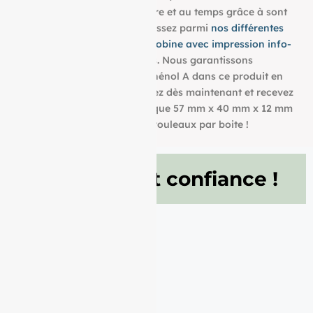
utiliser et résistent à la lumière et au temps grâce à sont
grammage de 55g/m². Choisissez parmi
nos différentes
dimensions pour trouver la bobine avec impression info-
tri
qui convient à vos besoins. Nous garantissons
également l’absence de bisphénol A dans ce produit en
papier BPA FREE. Commandez dès maintenant et recevez
votre Rouleau papier thermique 57 mm x 40 mm x 12 mm
de 55g/m² conditionné à 50 rouleaux par boite !
Ils nous font confiance !