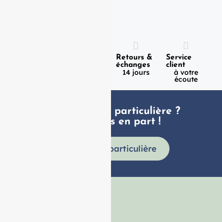
Expédition
Paiement
Retours &
Service
100%
en 1h
échanges
client
sécurisé
Lundi -
14 jours
à votre
Vendredi
écoute
Une demande particulière ?
faites nous en part !
Demande particulière