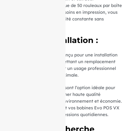
conditionnement économique de 50 rouleaux par boîte
facilite la gestion de vos besoins en impression, vous
assurant ainsi une disponibilité constante sans
compromettre la qualité.
Facilité d’Installation :
Le mandrin de 12 mm est conçu pour une installation
rapide et sans tracas, permettant un remplacement
aisé et sécurisé. Parfait pour un usage professionnel
exigeant une efficacité maximale.
Nos rouleaux TPE Jeronimosont l’option idéale pour
ceux qui cherchent à combiner haute qualité
d’impression, respect de l’environnement et économie.
Commandez dès maintenant vos bobines Evo POS VX
820pour simplifier vos impressions quotidiennes.
Termes de recherche