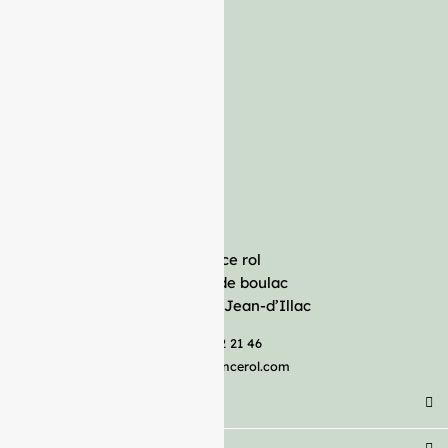
France rol
Avenue de boulac
33127 Saint-Jean-d’Illac
05 57 92 21 46
serviceclient@francerol.com
Catégorie