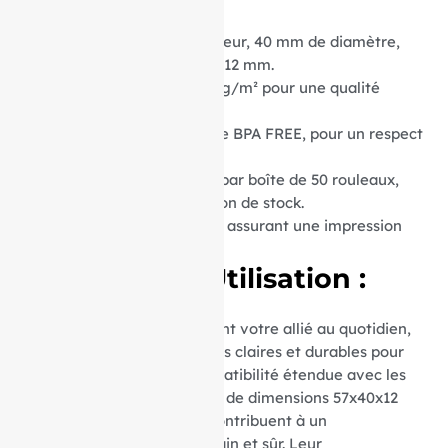
Dimensions :
57 mm de largeur, 40 mm de diamètre,
avec un mandrin central de 12 mm.
Grammage du Papier :
55 g/m² pour une qualité
d’impression supérieure.
Type de Papier :
Thermique BPA FREE, pour un respect
total de l’environnement.
Conditionnement :
Vendus par boîte de 50 rouleaux,
optimisant ainsi votre gestion de stock.
Matière :
Papier thermique, assurant une impression
nette et durable.
Avantages d’Utilisation :
Ces rouleaux thermiques sont votre allié au quotidien,
garantissant des impressions claires et durables pour
vos transactions. Leur compatibilité étendue avec les
appareils utilisant du papier de dimensions 57x40x12
mm et le papier sans BPA contribuent à un
environnement de travail sain et sûr. Leur