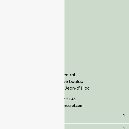
France rol
Avenue de boulac
33127 Saint-Jean-d’Illac
05 57 92 21 46
serviceclient@francerol.com
Catégorie