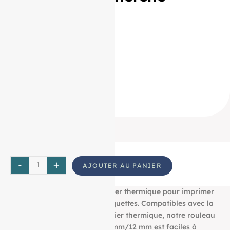
associés :
57/40/12
57 / 40 / 12
57*40*12
57 * 40 * 12
57 40 12
ID Produit :
18852_2132
-
+
AJOUTER AU PANIER
Découvrez notre bobine papier thermique pour imprimer
tous vos tickets, reçus, et étiquettes. Compatibles avec la
plupart des imprimantes papier thermique, notre rouleau
aux dimensions : 57 mm/40 mm/12 mm est faciles à