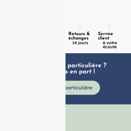
Expédition
Paiement
Retours &
Service
100%
en 1h
échanges
client
sécurisé
Lundi -
14 jours
à votre
Vendredi
écoute
Une demande particulière ?
faites nous en part !
Demande particulière