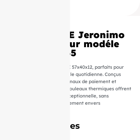
Rouleaux TPE Jeronimo
57x40x12 pour modéle
Mobile iWL255
Découvrez nos rouleaux TPE 57x40x12, parfaits pour
une utilisation professionnelle quotidienne. Conçus
spécialement pour les terminaux de paiement et
appareils compatibles, ces rouleaux thermiques offrent
une qualité d’impression exceptionnelle, sans
compromettre votre engagement envers
l’environnement.
Caractéristiques
Techniques :