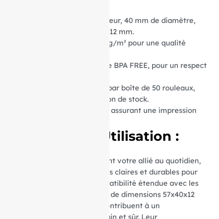
Dimensions :
57 mm de largeur, 40 mm de diamètre,
avec un mandrin central de 12 mm.
Grammage du Papier :
55 g/m² pour une qualité
d’impression supérieure.
Type de Papier :
Thermique BPA FREE, pour un respect
total de l’environnement.
Conditionnement :
Vendus par boîte de 50 rouleaux,
optimisant ainsi votre gestion de stock.
Matière :
Papier thermique, assurant une impression
nette et durable.
Avantages d’Utilisation :
Ces rouleaux thermiques sont votre allié au quotidien,
garantissant des impressions claires et durables pour
vos transactions. Leur compatibilité étendue avec les
appareils utilisant du papier de dimensions 57x40x12
mm et le papier sans BPA contribuent à un
environnement de travail sain et sûr. Leur