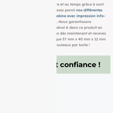
utiliser et résistent à la lumière et au temps grâce à sont
grammage de 55g/m². Choisissez parmi
nos différentes
dimensions pour trouver la bobine avec impression info-
tri
qui convient à vos besoins. Nous garantissons
également l’absence de bisphénol A dans ce produit en
papier BPA FREE. Commandez dès maintenant et recevez
votre Rouleau papier thermique 57 mm x 40 mm x 12 mm
de 55g/m² conditionné à 50 rouleaux par boite !
Ils nous font confiance !