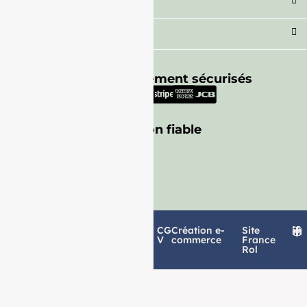
Secteur
Besoin d'aide ?
Moyens de paiement sécurisés
Livraison fiable
Politique de
Mentions
CG
Création e-
Site
confidentialité
légales
V
commerce
France
Rol