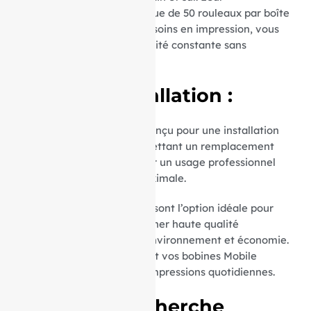
conditionnement économique de 50 rouleaux par boîte
facilite la gestion de vos besoins en impression, vous
assurant ainsi une disponibilité constante sans
compromettre la qualité.
Facilité d’Installation :
Le mandrin de 12 mm est conçu pour une installation
rapide et sans tracas, permettant un remplacement
aisé et sécurisé. Parfait pour un usage professionnel
exigeant une efficacité maximale.
Nos rouleaux TPE Jeronimosont l’option idéale pour
ceux qui cherchent à combiner haute qualité
d’impression, respect de l’environnement et économie.
Commandez dès maintenant vos bobines Mobile
iWL255pour simplifier vos impressions quotidiennes.
Termes de recherche