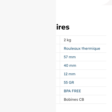
Informations
complémentaires
POIDS
2 kg
APPELLATION
Rouleaux thermique
LAIZE
57 mm
DIAMÈTRE
40 mm
MANDRIN
12 mm
GRAMMAGE DU PAPIER
55 GR
TYPES DE PAPIER
BPA FREE
CATÉGORIE
Bobines CB