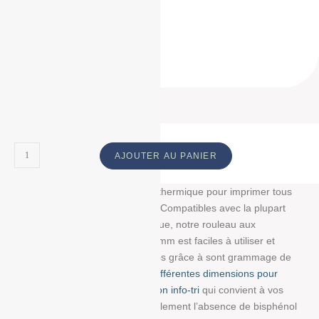
57*40*12
57 * 40 * 12
57 40 12
ID Produit :
18852_2133
AJOUTER AU PANIER
Découvrez notre bobine papier thermique pour imprimer tous
vos tickets, reçus, et étiquettes. Compatibles avec la plupart
des imprimantes papier thermique, notre rouleau aux
dimensions : 57 mm/40 mm/12 mm est faciles à utiliser et
résistent à la lumière et au temps grâce à sont grammage de
55g/m². Choisissez parmi
nos différentes dimensions pour
trouver la bobine avec impression info-tri
qui convient à vos
besoins. Nous garantissons également l’absence de bisphénol