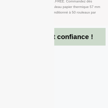
A dans ce produit en papier BPA FREE. Commandez dès
maintenant et recevez votre Rouleau papier thermique 57 mm
x 40 mm x 12 mm de 55g/m² conditionné à 50 rouleaux par
boite !
Ils nous font confiance !