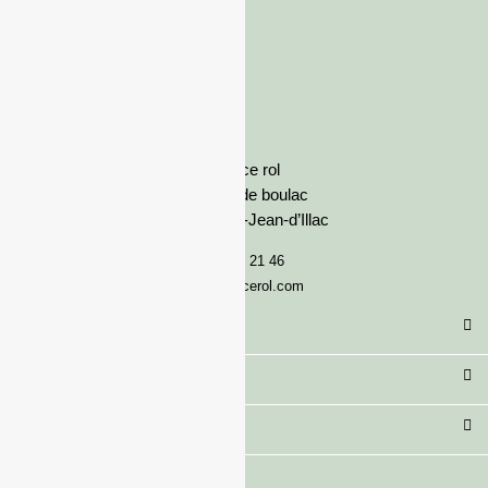
France rol
Avenue de boulac
33127 Saint-Jean-d’Illac
05 57 92 21 46
serviceclient@francerol.com
Catégorie
Secteur
Besoin d'aide ?