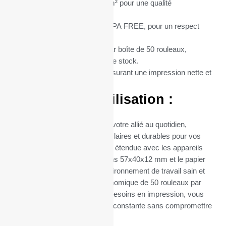
Grammage du Papier :
55 g/m² pour une qualité
d’impression supérieure.
Type de Papier :
Thermique BPA FREE, pour un respect
total de l’environnement.
Conditionnement :
Vendus par boîte de 50 rouleaux,
optimisant ainsi votre gestion de stock.
Matière :
Papier thermique, assurant une impression nette et
durable.
Avantages d’Utilisation :
Ces rouleaux thermiques sont votre allié au quotidien,
garantissant des impressions claires et durables pour vos
transactions. Leur compatibilité étendue avec les appareils
utilisant du papier de dimensions 57x40x12 mm et le papier
sans BPA contribuent à un environnement de travail sain et
sûr. Leur conditionnement économique de 50 rouleaux par
boîte facilite la gestion de vos besoins en impression, vous
assurant ainsi une disponibilité constante sans compromettre
la qualité.