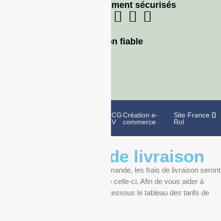
Moyens de paiement sécurisés
Livraison fiable
Politique de
Mentions
CG
Création e-
Site France
confidentialité
légales
V
commerce
Rol
Informations de livraison
Au moment de finaliser votre commande, les frais de livraison seront
déterminés en fonction du poids de celle-ci. Afin de vous aider à
anticiper, vous pourrez trouver ci-dessous le tableau des tarifs de
livraison.