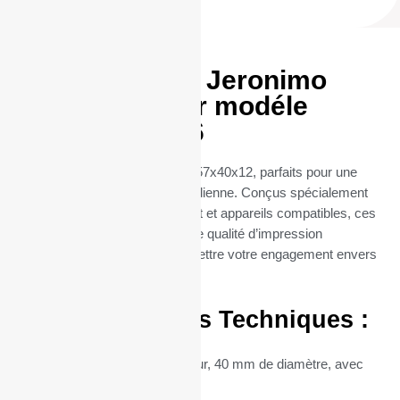
Rouleaux TPE Jeronimo
57x40x12 pour modéle
Mobile iWL356
Découvrez nos rouleaux TPE 57x40x12, parfaits pour une
utilisation professionnelle quotidienne. Conçus spécialement
pour les terminaux de paiement et appareils compatibles, ces
rouleaux thermiques offrent une qualité d’impression
exceptionnelle, sans compromettre votre engagement envers
l’environnement.
Caractéristiques Techniques :
Dimensions :
57 mm de largeur, 40 mm de diamètre, avec
un mandrin central de 12 mm.