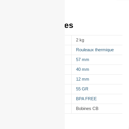
Informations
complémentaires
POIDS
2 kg
APPELLATION
Rouleaux thermique
LAIZE
57 mm
DIAMÈTRE
40 mm
MANDRIN
12 mm
GRAMMAGE DU PAPIER
55 GR
TYPES DE PAPIER
BPA FREE
CATÉGORIE
Bobines CB