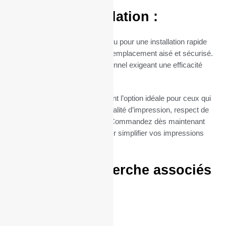
Facilité d’Installation :
Le mandrin de 12 mm est conçu pour une installation rapide
et sans tracas, permettant un remplacement aisé et sécurisé.
Parfait pour un usage professionnel exigeant une efficacité
maximale.
Nos rouleaux TPE Jeronimosont l’option idéale pour ceux qui
cherchent à combiner haute qualité d’impression, respect de
l’environnement et économie. Commandez dès maintenant
vos bobines Mobile iWL356pour simplifier vos impressions
quotidiennes.
Termes de recherche associés
:
57/40/12
57 / 40 / 12