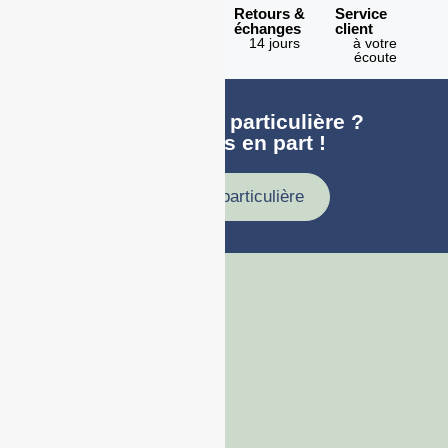
Expédition
Paiement
Retours &
Service
en 1h
100%
échanges
client
sécurisé
Lundi -
14 jours
à votre
Vendredi
écoute
Une demande particulière ?
faites nous en part !
Demande particulière