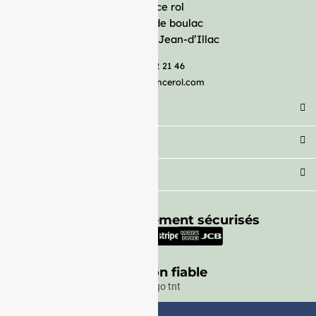
France rol
Avenue de boulac
33127 Saint-Jean-d’Illac
05 57 92 21 46
serviceclient@francerol.com
Catégorie
Secteur
Besoin d'aide ?
Moyens de paiement sécurisés
Livraison fiable