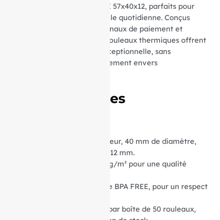
Découvrez nos rouleaux TPE 57x40x12, parfaits pour
une utilisation professionnelle quotidienne. Conçus
spécialement pour les terminaux de paiement et
appareils compatibles, ces rouleaux thermiques offrent
une qualité d’impression exceptionnelle, sans
compromettre votre engagement envers
l’environnement.
Caractéristiques
Techniques :
Dimensions :
57 mm de largeur, 40 mm de diamètre,
avec un mandrin central de 12 mm.
Grammage du Papier :
55 g/m² pour une qualité
d’impression supérieure.
Type de Papier :
Thermique BPA FREE, pour un respect
total de l’environnement.
Conditionnement :
Vendus par boîte de 50 rouleaux,