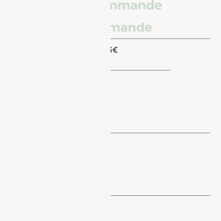
Poids de la commande
Prix de la commande
0 – 1kg
9.83€
1kg – 2kg
10.20€
2kg – 5kg
11.30€
5kg – 10kg