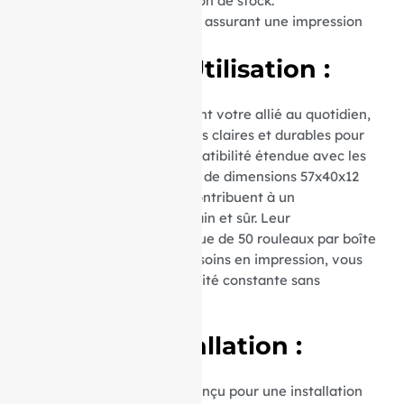
optimisant ainsi votre gestion de stock.
Matière :
Papier thermique, assurant une impression
nette et durable.
Avantages d’Utilisation :
Ces rouleaux thermiques sont votre allié au quotidien,
garantissant des impressions claires et durables pour
vos transactions. Leur compatibilité étendue avec les
appareils utilisant du papier de dimensions 57x40x12
mm et le papier sans BPA contribuent à un
environnement de travail sain et sûr. Leur
conditionnement économique de 50 rouleaux par boîte
facilite la gestion de vos besoins en impression, vous
assurant ainsi une disponibilité constante sans
compromettre la qualité.
Facilité d’Installation :
Le mandrin de 12 mm est conçu pour une installation