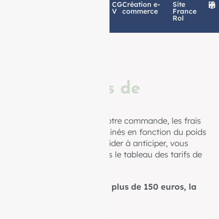
Politique de
Mentions
CG
Création e-
Site
confidentialité
légales
V
commerce
France
Rol
Informations de
livraison
Au moment de finaliser votre commande, les frais
de livraison seront déterminés en fonction du poids
de celle-ci. Afin de vous aider à anticiper, vous
pourrez trouver ci-dessous le tableau des tarifs de
livraison.
Pour les commandes de plus de 150 euros, la
livraison est offerte.