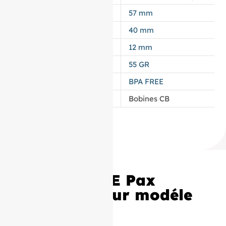
LAIZE
57 mm
DIAMÈTRE
40 mm
MANDRIN
12 mm
GRAMMAGE DU PAPIER
55 GR
TYPES DE PAPIER
BPA FREE
CATÉGORIE
Bobines CB
Rouleaux TPE Pax
57x40x12 pour modéle
Q80