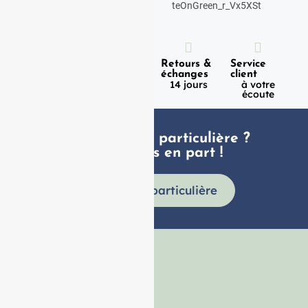
Expédition
Paiement
Retours &
Service
100%
en 1h
échanges
client
sécurisé
Lundi -
14 jours
à votre
Vendredi
écoute
Une demande particulière ?
faites nous en part !
Demande particulière