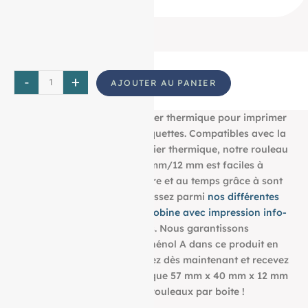
-
+
AJOUTER AU PANIER
Découvrez notre bobine papier thermique pour imprimer
tous vos tickets, reçus, et étiquettes. Compatibles avec la
plupart des imprimantes papier thermique, notre rouleau
aux dimensions : 57 mm/40 mm/12 mm est faciles à
utiliser et résistent à la lumière et au temps grâce à sont
grammage de 55g/m². Choisissez parmi
nos différentes
dimensions pour trouver la bobine avec impression info-
tri
qui convient à vos besoins. Nous garantissons
également l’absence de bisphénol A dans ce produit en
papier BPA FREE. Commandez dès maintenant et recevez
votre Rouleau papier thermique 57 mm x 40 mm x 12 mm
de 55g/m² conditionné à 50 rouleaux par boite !