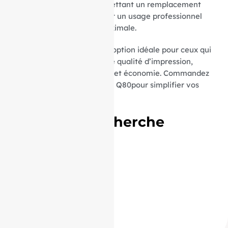
rapide et sans tracas, permettant un remplacement
aisé et sécurisé. Parfait pour un usage professionnel
exigeant une efficacité maximale.
Nos rouleaux TPE Paxsont l’option idéale pour ceux qui
cherchent à combiner haute qualité d’impression,
respect de l’environnement et économie. Commandez
dès maintenant vos bobines Q80pour simplifier vos
impressions quotidiennes.
Termes de recherche
associés :
57/40/12
57 / 40 / 12
57*40*12
57 * 40 * 12
57 40 12
ID Produit :
18852_2146