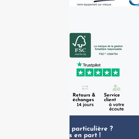
Expédition
Paiement
Retours &
Service
100%
en 1h
échanges
client
sécurisé
Lundi -
14 jours
à votre
Vendredi
écoute
Une demande particulière ?
faites nous en part !