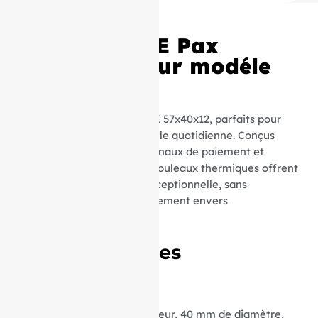
Rouleaux TPE Pax
57x40x12 pour modéle
S920
Découvrez nos rouleaux TPE 57x40x12, parfaits pour
une utilisation professionnelle quotidienne. Conçus
spécialement pour les terminaux de paiement et
appareils compatibles, ces rouleaux thermiques offrent
une qualité d’impression exceptionnelle, sans
compromettre votre engagement envers
l’environnement.
Caractéristiques
Techniques :
Dimensions :
57 mm de largeur, 40 mm de diamètre,