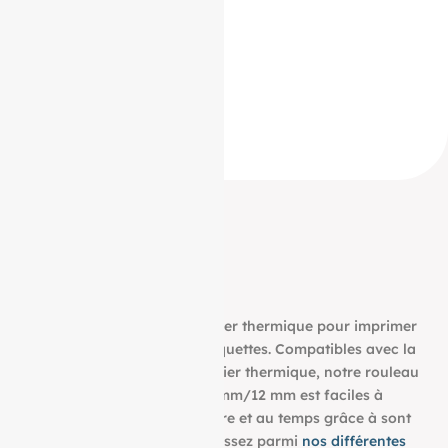
57/40/12
57 / 40 / 12
57*40*12
57 * 40 * 12
57 40 12
ID Produit :
18852_2151
Découvrez notre bobine papier thermique pour imprimer
tous vos tickets, reçus, et étiquettes. Compatibles avec la
plupart des imprimantes papier thermique, notre rouleau
aux dimensions : 57 mm/40 mm/12 mm est faciles à
utiliser et résistent à la lumière et au temps grâce à sont
grammage de 55g/m². Choisissez parmi
nos différentes