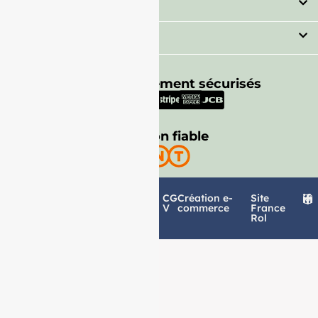
Secteur
Besoin d'aide ?
Moyens de paiement sécurisés
Livraison fiable
Politique de
Mentions
CG
Création e-
Site
confidentialité
légales
V
commerce
France
Rol