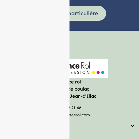
Demande particulière
France rol
Avenue de boulac
33127 Saint-Jean-d’Illac
05 57 92 21 46
serviceclient@francerol.com
Catégorie