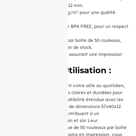
avec un mandrin central de 12 mm.
Grammage du Papier :
55 g/m² pour une qualité
d’impression supérieure.
Type de Papier :
Thermique BPA FREE, pour un respect
total de l’environnement.
Conditionnement :
Vendus par boîte de 50 rouleaux,
optimisant ainsi votre gestion de stock.
Matière :
Papier thermique, assurant une impression
nette et durable.
Avantages d’Utilisation :
Ces rouleaux thermiques sont votre allié au quotidien,
garantissant des impressions claires et durables pour
vos transactions. Leur compatibilité étendue avec les
appareils utilisant du papier de dimensions 57x40x12
mm et le papier sans BPA contribuent à un
environnement de travail sain et sûr. Leur
conditionnement économique de 50 rouleaux par boîte
facilite la gestion de vos besoins en impression, vous