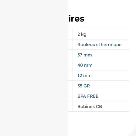
Informations
complémentaires
POIDS
2 kg
APPELLATION
Rouleaux thermique
LAIZE
57 mm
DIAMÈTRE
40 mm
MANDRIN
12 mm
GRAMMAGE DU PAPIER
55 GR
TYPES DE PAPIER
BPA FREE
CATÉGORIE
Bobines CB