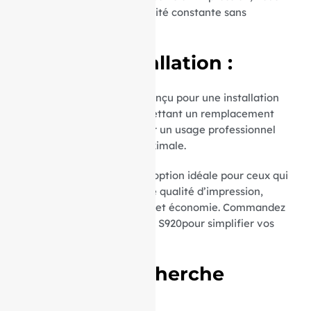
assurant ainsi une disponibilité constante sans
compromettre la qualité.
Facilité d’Installation :
Le mandrin de 12 mm est conçu pour une installation
rapide et sans tracas, permettant un remplacement
aisé et sécurisé. Parfait pour un usage professionnel
exigeant une efficacité maximale.
Nos rouleaux TPE Paxsont l’option idéale pour ceux qui
cherchent à combiner haute qualité d’impression,
respect de l’environnement et économie. Commandez
dès maintenant vos bobines S920pour simplifier vos
impressions quotidiennes.
Termes de recherche
associés :