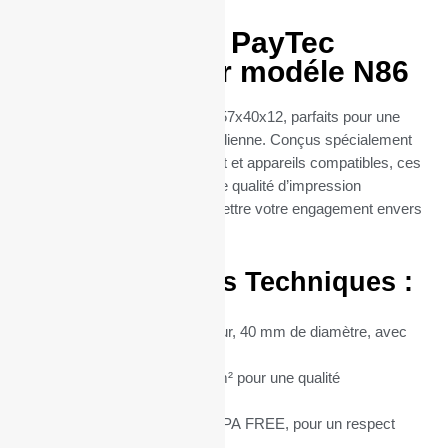
Rouleaux TPE PayTec
57x40x12 pour modéle N86
Découvrez nos rouleaux TPE 57x40x12, parfaits pour une
utilisation professionnelle quotidienne. Conçus spécialement
pour les terminaux de paiement et appareils compatibles, ces
rouleaux thermiques offrent une qualité d’impression
exceptionnelle, sans compromettre votre engagement envers
l’environnement.
Caractéristiques Techniques :
Dimensions :
57 mm de largeur, 40 mm de diamètre, avec
un mandrin central de 12 mm.
Grammage du Papier :
55 g/m² pour une qualité
d’impression supérieure.
Type de Papier :
Thermique BPA FREE, pour un respect
total de l’environnement.