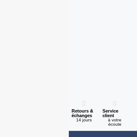
Expédition
Paiement
Retours &
Service
en 1h
100%
échanges
client
sécurisé
Lundi -
14 jours
à votre
Vendredi
écoute