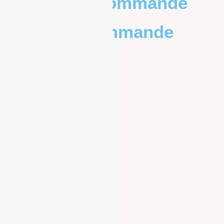
Poids de la commande
Prix de la commande
0 – 1kg
9.83€
1kg – 2kg
10.20€
2kg – 5kg
11.30€