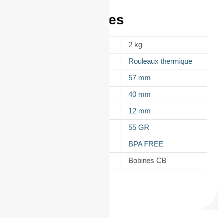
Informations
complémentaires
POIDS
2 kg
APPELLATION
Rouleaux thermique
LAIZE
57 mm
DIAMÈTRE
40 mm
MANDRIN
12 mm
GRAMMAGE DU PAPIER
55 GR
TYPES DE PAPIER
BPA FREE
CATÉGORIE
Bobines CB