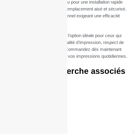
Le mandrin de 12 mm est conçu pour une installation rapide
et sans tracas, permettant un remplacement aisé et sécurisé.
Parfait pour un usage professionnel exigeant une efficacité
maximale.
Nos rouleaux TPE PayTecsont l’option idéale pour ceux qui
cherchent à combiner haute qualité d’impression, respect de
l’environnement et économie. Commandez dès maintenant
vos bobines N86pour simplifier vos impressions quotidiennes.
Termes de recherche associés
:
57/40/12
57 / 40 / 12
57*40*12
57 * 40 * 12
57 40 12
ID Produit :
18852_2172