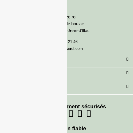
France rol
Avenue de boulac
33127 Saint-Jean-d’Illac
05 57 92 21 46
serviceclient@francerol.com
Catégorie
Secteur
Besoin d'aide ?
Moyens de paiement sécurisés
Livraison fiable