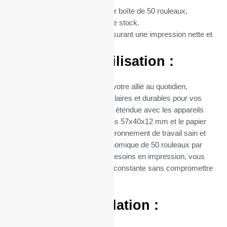
Conditionnement :
Vendus par boîte de 50 rouleaux,
optimisant ainsi votre gestion de stock.
Matière :
Papier thermique, assurant une impression nette et
durable.
Avantages d’Utilisation :
Ces rouleaux thermiques sont votre allié au quotidien,
garantissant des impressions claires et durables pour vos
transactions. Leur compatibilité étendue avec les appareils
utilisant du papier de dimensions 57x40x12 mm et le papier
sans BPA contribuent à un environnement de travail sain et
sûr. Leur conditionnement économique de 50 rouleaux par
boîte facilite la gestion de vos besoins en impression, vous
assurant ainsi une disponibilité constante sans compromettre
la qualité.
Facilité d’Installation :