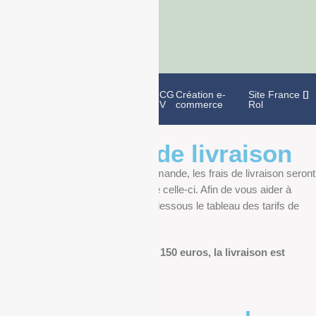
Politique de
Mentions
CG
Création e-
Site France
confidentialité
légales
V
commerce
Rol
Informations de livraison
Au moment de finaliser votre commande, les frais de livraison seront
déterminés en fonction du poids de celle-ci. Afin de vous aider à
anticiper, vous pourrez trouver ci-dessous le tableau des tarifs de
livraison.
Pour les commandes de plus de 150 euros, la livraison est
offerte.