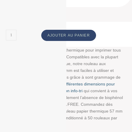
AJOUTER AU PANIER
Découvrez notre bobine papier thermique pour imprimer tous
vos tickets, reçus, et étiquettes. Compatibles avec la plupart
des imprimantes papier thermique, notre rouleau aux
dimensions : 57 mm/40 mm/12 mm est faciles à utiliser et
résistent à la lumière et au temps grâce à sont grammage de
55g/m². Choisissez parmi
nos différentes dimensions pour
trouver la bobine avec impression info-tri
qui convient à vos
besoins. Nous garantissons également l’absence de bisphénol
A dans ce produit en papier BPA FREE. Commandez dès
maintenant et recevez votre Rouleau papier thermique 57 mm
x 40 mm x 12 mm de 55g/m² conditionné à 50 rouleaux par
boite !