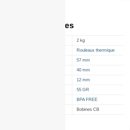
Informations
complémentaires
POIDS
2 kg
APPELLATION
Rouleaux thermique
LAIZE
57 mm
DIAMÈTRE
40 mm
MANDRIN
12 mm
GRAMMAGE DU PAPIER
55 GR
TYPES DE PAPIER
BPA FREE
CATÉGORIE
Bobines CB