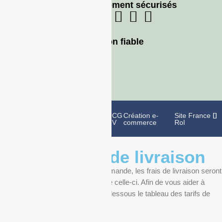
Moyens de paiement sécurisés
Livraison fiable
Politique de
Mentions
CG
Création e-
Site France
confidentialité
légales
V
commerce
Rol
Informations de livraison
Au moment de finaliser votre commande, les frais de livraison seront
déterminés en fonction du poids de celle-ci. Afin de vous aider à
anticiper, vous pourrez trouver ci-dessous le tableau des tarifs de
livraison.