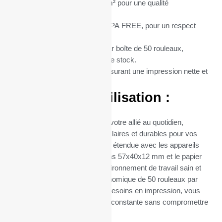
Grammage du Papier :
55 g/m² pour une qualité
d’impression supérieure.
Type de Papier :
Thermique BPA FREE, pour un respect
total de l’environnement.
Conditionnement :
Vendus par boîte de 50 rouleaux,
optimisant ainsi votre gestion de stock.
Matière :
Papier thermique, assurant une impression nette et
durable.
Avantages d’Utilisation :
Ces rouleaux thermiques sont votre allié au quotidien,
garantissant des impressions claires et durables pour vos
transactions. Leur compatibilité étendue avec les appareils
utilisant du papier de dimensions 57x40x12 mm et le papier
sans BPA contribuent à un environnement de travail sain et
sûr. Leur conditionnement économique de 50 rouleaux par
boîte facilite la gestion de vos besoins en impression, vous
assurant ainsi une disponibilité constante sans compromettre
la qualité.