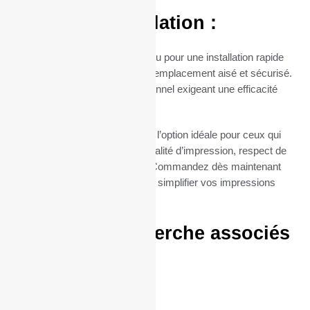
Facilité d’Installation :
Le mandrin de 12 mm est conçu pour une installation rapide
et sans tracas, permettant un remplacement aisé et sécurisé.
Parfait pour un usage professionnel exigeant une efficacité
maximale.
Nos rouleaux TPE PayTecsont l’option idéale pour ceux qui
cherchent à combiner haute qualité d’impression, respect de
l’environnement et économie. Commandez dès maintenant
vos bobines PRIMUS pluspour simplifier vos impressions
quotidiennes.
Termes de recherche associés
:
57/40/12
57 / 40 / 12