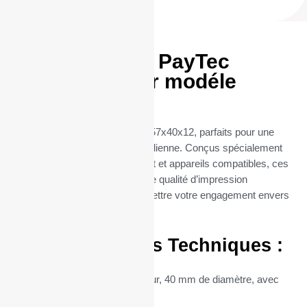
Rouleaux TPE PayTec
57x40x12 pour modéle
PRIMUS plus
Découvrez nos rouleaux TPE 57x40x12, parfaits pour une
utilisation professionnelle quotidienne. Conçus spécialement
pour les terminaux de paiement et appareils compatibles, ces
rouleaux thermiques offrent une qualité d’impression
exceptionnelle, sans compromettre votre engagement envers
l’environnement.
Caractéristiques Techniques :
Dimensions :
57 mm de largeur, 40 mm de diamètre, avec
un mandrin central de 12 mm.