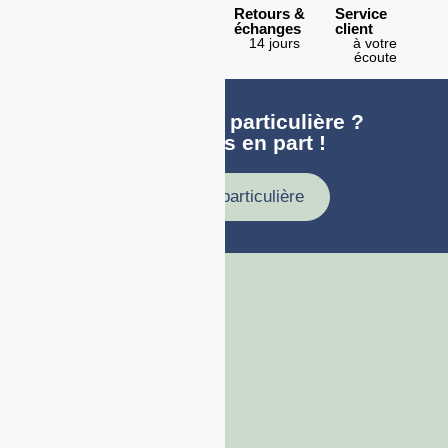
Expédition
Paiement
Retours &
Service
en 1h
100%
échanges
client
sécurisé
Lundi -
14 jours
à votre
Vendredi
écoute
Une demande particulière ?
faites nous en part !
Demande particulière