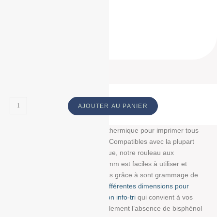
57*40*12
57 * 40 * 12
57 40 12
ID Produit :
18852_2174
AJOUTER AU PANIER
Découvrez notre bobine papier thermique pour imprimer tous
vos tickets, reçus, et étiquettes. Compatibles avec la plupart
des imprimantes papier thermique, notre rouleau aux
dimensions : 57 mm/40 mm/12 mm est faciles à utiliser et
résistent à la lumière et au temps grâce à sont grammage de
55g/m². Choisissez parmi
nos différentes dimensions pour
trouver la bobine avec impression info-tri
qui convient à vos
besoins. Nous garantissons également l’absence de bisphénol