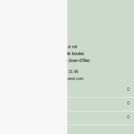
France rol
Avenue de boulac
33127 Saint-Jean-d’Illac
05 57 92 21 46
serviceclient@francerol.com
Catégorie
Secteur
Besoin d'aide ?