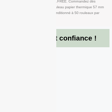
A dans ce produit en papier BPA FREE. Commandez dès
maintenant et recevez votre Rouleau papier thermique 57 mm
x 40 mm x 12 mm de 55g/m² conditionné à 50 rouleaux par
boite !
Ils nous font confiance !