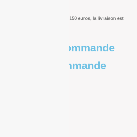
livraison.
Pour les commandes de plus de 150 euros, la livraison est
offerte.
Poids de la commande
Prix de la commande
0 – 1kg
9.83€
1kg – 2kg