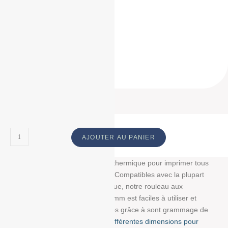
57/40/12
57 / 40 / 12
57*40*12
57 * 40 * 12
57 40 12
ID Produit :
18852_2179
AJOUTER AU PANIER
Découvrez notre bobine papier thermique pour imprimer tous
vos tickets, reçus, et étiquettes. Compatibles avec la plupart
des imprimantes papier thermique, notre rouleau aux
dimensions : 57 mm/40 mm/12 mm est faciles à utiliser et
résistent à la lumière et au temps grâce à sont grammage de
55g/m². Choisissez parmi
nos différentes dimensions pour