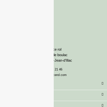
France rol
Avenue de boulac
33127 Saint-Jean-d’Illac
05 57 92 21 46
serviceclient@francerol.com
Catégorie
Secteur
Besoin d'aide ?