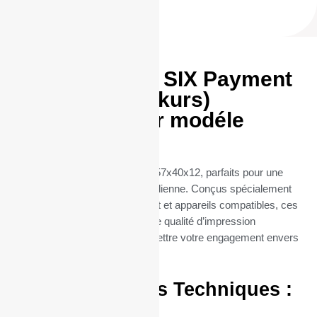
Rouleaux TPE SIX Payment
Services (Telekurs)
57x40x12 pour modéle
Davinci
Découvrez nos rouleaux TPE 57x40x12, parfaits pour une
utilisation professionnelle quotidienne. Conçus spécialement
pour les terminaux de paiement et appareils compatibles, ces
rouleaux thermiques offrent une qualité d’impression
exceptionnelle, sans compromettre votre engagement envers
l’environnement.
Caractéristiques Techniques :