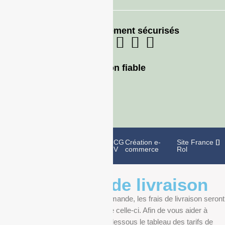
Moyens de paiement sécurisés
Livraison fiable
Politique de
Mentions
CG
Création e-
Site France
confidentialité
légales
V
commerce
Rol
Informations de livraison
Au moment de finaliser votre commande, les frais de livraison seront
déterminés en fonction du poids de celle-ci. Afin de vous aider à
anticiper, vous pourrez trouver ci-dessous le tableau des tarifs de