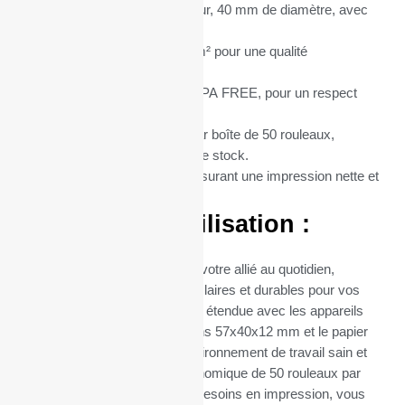
Dimensions :
57 mm de largeur, 40 mm de diamètre, avec
un mandrin central de 12 mm.
Grammage du Papier :
55 g/m² pour une qualité
d’impression supérieure.
Type de Papier :
Thermique BPA FREE, pour un respect
total de l’environnement.
Conditionnement :
Vendus par boîte de 50 rouleaux,
optimisant ainsi votre gestion de stock.
Matière :
Papier thermique, assurant une impression nette et
durable.
Avantages d’Utilisation :
Ces rouleaux thermiques sont votre allié au quotidien,
garantissant des impressions claires et durables pour vos
transactions. Leur compatibilité étendue avec les appareils
utilisant du papier de dimensions 57x40x12 mm et le papier
sans BPA contribuent à un environnement de travail sain et
sûr. Leur conditionnement économique de 50 rouleaux par
boîte facilite la gestion de vos besoins en impression, vous