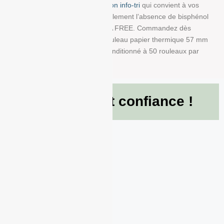
trouver la bobine avec impression info-tri
qui convient à vos
besoins. Nous garantissons également l’absence de bisphénol
A dans ce produit en papier BPA FREE. Commandez dès
maintenant et recevez votre Rouleau papier thermique 57 mm
x 40 mm x 12 mm de 55g/m² conditionné à 50 rouleaux par
boite !
Ils nous font confiance !