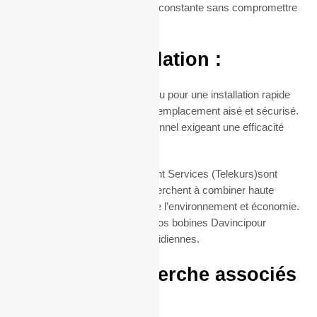
assurant ainsi une disponibilité constante sans compromettre
la qualité.
Facilité d’Installation :
Le mandrin de 12 mm est conçu pour une installation rapide
et sans tracas, permettant un remplacement aisé et sécurisé.
Parfait pour un usage professionnel exigeant une efficacité
maximale.
Nos rouleaux TPE SIX Payment Services (Telekurs)sont
l’option idéale pour ceux qui cherchent à combiner haute
qualité d’impression, respect de l’environnement et économie.
Commandez dès maintenant vos bobines Davincipour
simplifier vos impressions quotidiennes.
Termes de recherche associés
: