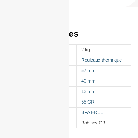
Informations
complémentaires
POIDS
2 kg
APPELLATION
Rouleaux thermique
LAIZE
57 mm
DIAMÈTRE
40 mm
MANDRIN
12 mm
GRAMMAGE DU PAPIER
55 GR
TYPES DE PAPIER
BPA FREE
CATÉGORIE
Bobines CB