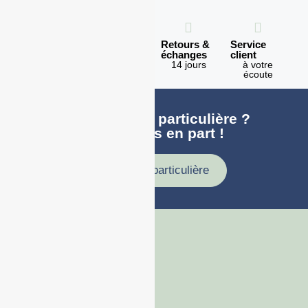
Expédition
Paiement
Retours &
Service
en 1h
100%
échanges
client
sécurisé
Lundi -
14 jours
à votre
Vendredi
écoute
Une demande particulière ?
faites nous en part !
Demande particulière