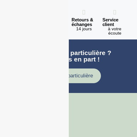
Expédition
Paiement
Retours &
Service
en 1h
100%
échanges
client
sécurisé
Lundi -
14 jours
à votre
Vendredi
écoute
Une demande particulière ?
faites nous en part !
Demande particulière