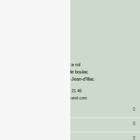
France rol
Avenue de boulac
33127 Saint-Jean-d’Illac
05 57 92 21 46
serviceclient@francerol.com
Catégorie
Secteur
Besoin d'aide ?