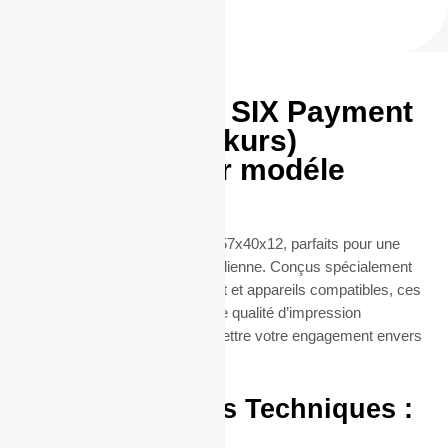
Rouleaux TPE SIX Payment
Services (Telekurs)
57x40x12 pour modéle
Move 3500
Découvrez nos rouleaux TPE 57x40x12, parfaits pour une
utilisation professionnelle quotidienne. Conçus spécialement
pour les terminaux de paiement et appareils compatibles, ces
rouleaux thermiques offrent une qualité d’impression
exceptionnelle, sans compromettre votre engagement envers
l’environnement.
Caractéristiques Techniques :