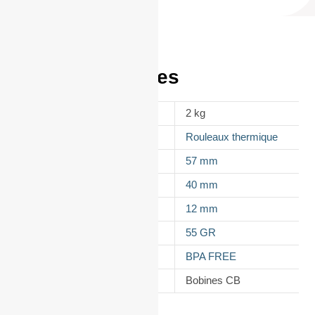
Informations
complémentaires
POIDS
2 kg
APPELLATION
Rouleaux thermique
LAIZE
57 mm
DIAMÈTRE
40 mm
MANDRIN
12 mm
GRAMMAGE DU PAPIER
55 GR
TYPES DE PAPIER
BPA FREE
CATÉGORIE
Bobines CB