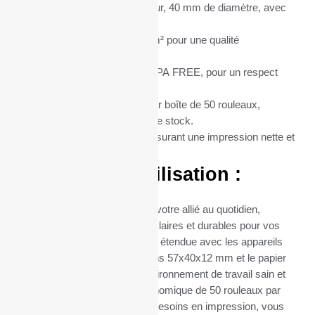
Dimensions :
57 mm de largeur, 40 mm de diamètre, avec
un mandrin central de 12 mm.
Grammage du Papier :
55 g/m² pour une qualité
d’impression supérieure.
Type de Papier :
Thermique BPA FREE, pour un respect
total de l’environnement.
Conditionnement :
Vendus par boîte de 50 rouleaux,
optimisant ainsi votre gestion de stock.
Matière :
Papier thermique, assurant une impression nette et
durable.
Avantages d’Utilisation :
Ces rouleaux thermiques sont votre allié au quotidien,
garantissant des impressions claires et durables pour vos
transactions. Leur compatibilité étendue avec les appareils
utilisant du papier de dimensions 57x40x12 mm et le papier
sans BPA contribuent à un environnement de travail sain et
sûr. Leur conditionnement économique de 50 rouleaux par
boîte facilite la gestion de vos besoins en impression, vous