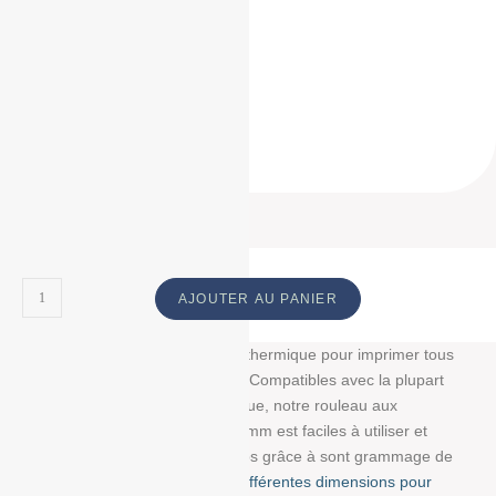
57/40/12
57 / 40 / 12
57*40*12
57 * 40 * 12
57 40 12
ID Produit :
18852_2182
AJOUTER AU PANIER
Découvrez notre bobine papier thermique pour imprimer tous
vos tickets, reçus, et étiquettes. Compatibles avec la plupart
des imprimantes papier thermique, notre rouleau aux
dimensions : 57 mm/40 mm/12 mm est faciles à utiliser et
résistent à la lumière et au temps grâce à sont grammage de
55g/m². Choisissez parmi
nos différentes dimensions pour