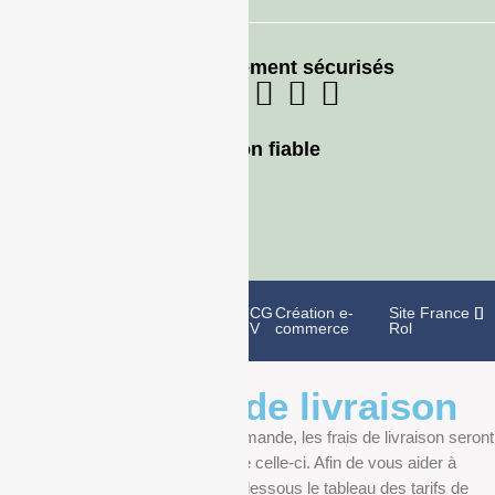
Moyens de paiement sécurisés
Livraison fiable
Politique de
Mentions
CG
Création e-
Site France
confidentialité
légales
V
commerce
Rol
Informations de livraison
Au moment de finaliser votre commande, les frais de livraison seront
déterminés en fonction du poids de celle-ci. Afin de vous aider à
anticiper, vous pourrez trouver ci-dessous le tableau des tarifs de