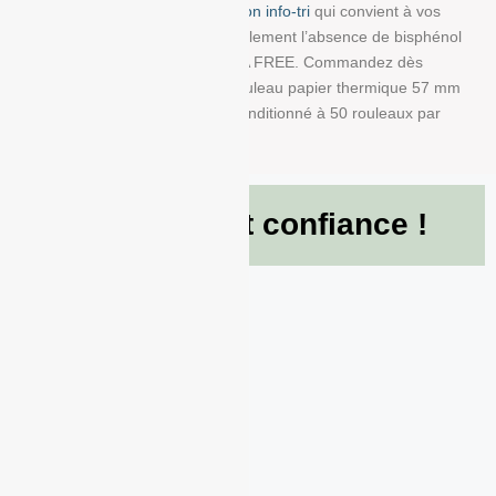
trouver la bobine avec impression info-tri
qui convient à vos
besoins. Nous garantissons également l’absence de bisphénol
A dans ce produit en papier BPA FREE. Commandez dès
maintenant et recevez votre Rouleau papier thermique 57 mm
x 40 mm x 12 mm de 55g/m² conditionné à 50 rouleaux par
boite !
Ils nous font confiance !