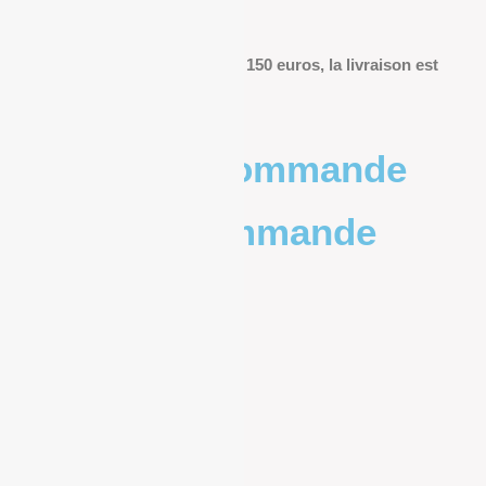
livraison.
Pour les commandes de plus de 150 euros, la livraison est
offerte.
Poids de la commande
Prix de la commande
0 – 1kg
9.83€
1kg – 2kg