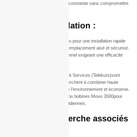
assurant ainsi une disponibilité constante sans compromettre
la qualité.
Facilité d’Installation :
Le mandrin de 12 mm est conçu pour une installation rapide
et sans tracas, permettant un remplacement aisé et sécurisé.
Parfait pour un usage professionnel exigeant une efficacité
maximale.
Nos rouleaux TPE SIX Payment Services (Telekurs)sont
l’option idéale pour ceux qui cherchent à combiner haute
qualité d’impression, respect de l’environnement et économie.
Commandez dès maintenant vos bobines Move 3500pour
simplifier vos impressions quotidiennes.
Termes de recherche associés
: